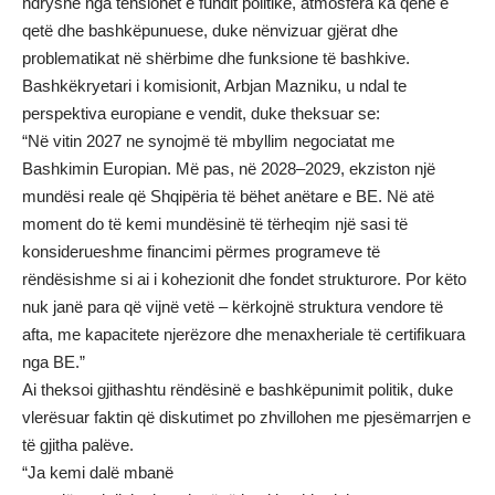
ndryshe nga tensionet e fundit politike, atmosfera ka qenë e
qetë dhe bashkëpunuese, duke nënvizuar gjërat dhe
problematikat në shërbime dhe funksione të bashkive.
Bashkëkryetari i komisionit, Arbjan Mazniku, u ndal te
perspektiva europiane e vendit, duke theksuar se:
“Në vitin 2027 ne synojmë të mbyllim negociatat me
Bashkimin Europian. Më pas, në 2028–2029, ekziston një
mundësi reale që Shqipëria të bëhet anëtare e BE. Në atë
moment do të kemi mundësinë të tërheqim një sasi të
konsiderueshme financimi përmes programeve të
rëndësishme si ai i kohezionit dhe fondet strukturore. Por këto
nuk janë para që vijnë vetë – kërkojnë struktura vendore të
afta, me kapacitete njerëzore dhe menaxheriale të certifikuara
nga BE.”
Ai theksoi gjithashtu rëndësinë e bashkëpunimit politik, duke
vlerësuar faktin që diskutimet po zhvillohen me pjesëmarrjen e
të gjitha palëve.
“Ja kemi dalë mbanë