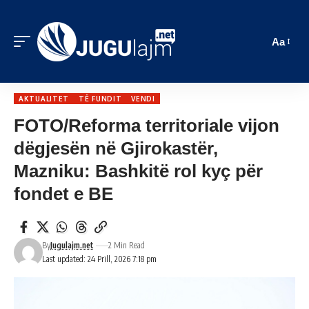
Aa
AKTUALITET
TË FUNDIT
VENDI
FOTO/Reforma territoriale vijon
dëgjesën në Gjirokastër,
Mazniku: Bashkitë rol kyç për
fondet e BE
By
Jugulajm.net
2 Min Read
Last updated: 24 Prill, 2026 7:18 pm