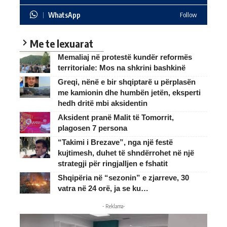
WhatsApp
Follow
Me te lexuarat
Memaliaj në protestë kundër reformës
territoriale: Mos na shkrini bashkinë
Greqi, nënë e bir shqiptarë u përplasën
me kamionin dhe humbën jetën, eksperti
hedh dritë mbi aksidentin
Aksident pranë Malit të Tomorrit,
plagosen 7 persona
“Takimi i Brezave”, nga një festë
kujtimesh, duhet të shndërrohet në një
strategji për ringjalljen e fshatit
Shqipëria në “sezonin” e zjarreve, 30
vatra në 24 orë, ja se ku…
- Reklama-