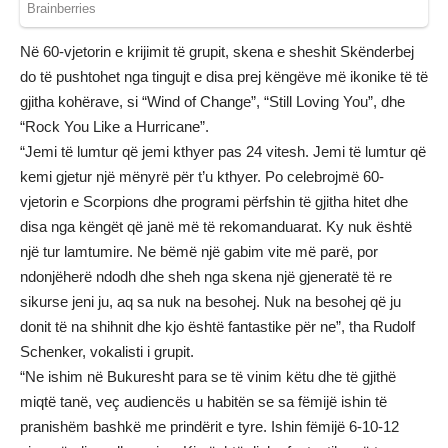
Në 60-vjetorin e krijimit të grupit, skena e sheshit Skënderbej
do të pushtohet nga tingujt e disa prej këngëve më ikonike të të
gjitha kohërave, si “Wind of Change”, “Still Loving You”, dhe
“Rock You Like a Hurricane”.
“Jemi të lumtur që jemi kthyer pas 24 vitesh. Jemi të lumtur që
kemi gjetur një mënyrë për t’u kthyer. Po celebrojmë 60-
vjetorin e Scorpions dhe programi përfshin të gjitha hitet dhe
disa nga këngët që janë më të rekomanduarat. Ky nuk është
një tur lamtumire. Ne bëmë një gabim vite më parë, por
ndonjëherë ndodh dhe sheh nga skena një gjeneratë të re
sikurse jeni ju, aq sa nuk na besohej. Nuk na besohej që ju
donit të na shihnit dhe kjo është fantastike për ne”, tha Rudolf
Schenker, vokalisti i grupit.
“Ne ishim në Bukuresht para se të vinim këtu dhe të gjithë
miqtë tanë, veç audiencës u habitën se sa fëmijë ishin të
pranishëm bashkë me prindërit e tyre. Ishin fëmijë 6-10-12