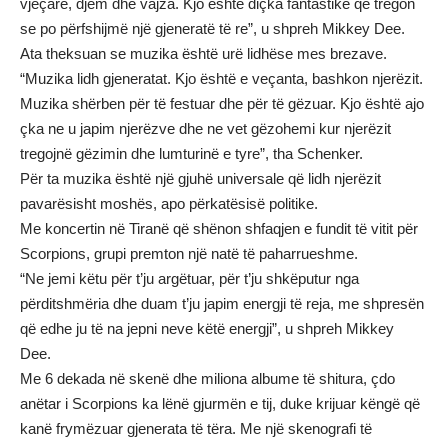
vjeçarë, djem dhe vajza. Kjo është diçka fantastike që tregon
se po përfshijmë një gjeneratë të re”, u shpreh Mikkey Dee.
Ata theksuan se muzika është urë lidhëse mes brezave.
“Muzika lidh gjeneratat. Kjo është e veçanta, bashkon njerëzit.
Muzika shërben për të festuar dhe për të gëzuar. Kjo është ajo
çka ne u japim njerëzve dhe ne vet gëzohemi kur njerëzit
tregojnë gëzimin dhe lumturinë e tyre”, tha Schenker.
Për ta muzika është një gjuhë universale që lidh njerëzit
pavarësisht moshës, apo përkatësisë politike.
Me koncertin në Tiranë që shënon shfaqjen e fundit të vitit për
Scorpions, grupi premton një natë të paharrueshme.
“Ne jemi këtu për t’ju argëtuar, për t’ju shkëputur nga
përditshmëria dhe duam t’ju japim energji të reja, me shpresën
që edhe ju të na jepni neve këtë energji”, u shpreh Mikkey
Dee.
Me 6 dekada në skenë dhe miliona albume të shitura, çdo
anëtar i Scorpions ka lënë gjurmën e tij, duke krijuar këngë që
kanë frymëzuar gjenerata të tëra. Me një skenografi të