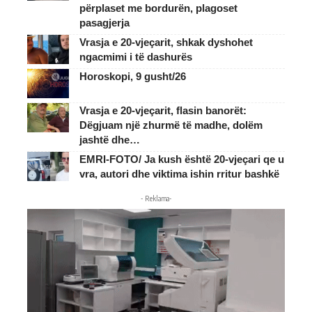
përplaset me bordurën, plagoset
pasagjerja
Vrasja e 20-vjeçarit, shkak dyshohet
ngacmimi i të dashurës
Horoskopi, 9 gusht/26
Vrasja e 20-vjeçarit, flasin banorët:
Dëgjuam një zhurmë të madhe, dolëm
jashtë dhe…
EMRI-FOTO/ Ja kush është 20-vjeçari qe u
vra, autori dhe viktima ishin rritur bashkë
- Reklama-