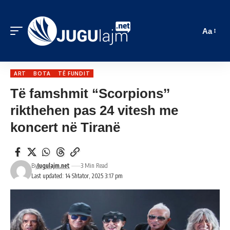
Aa
ART
BOTA
TË FUNDIT
Të famshmit “Scorpions’’
rikthehen pas 24 vitesh me
koncert në Tiranë
By
Jugulajm.net
3 Min Read
Last updated: 14 Shtator, 2025 3:17 pm