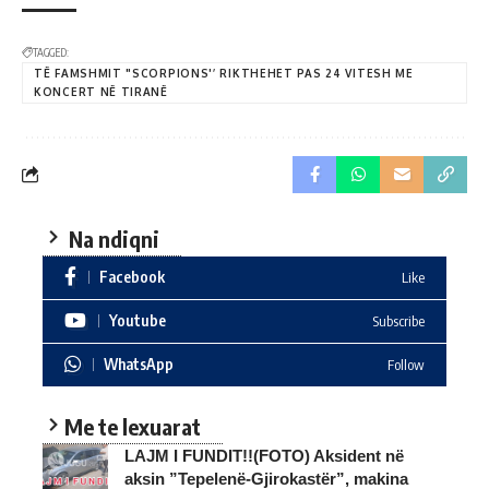
TAGGED:
TË FAMSHMIT "SCORPIONS'’ RIKTHEHET PAS 24 VITESH ME
KONCERT NË TIRANË
Na ndiqni
Facebook
Like
Youtube
Subscribe
WhatsApp
Follow
Me te lexuarat
LAJM I FUNDIT!!(FOTO) Aksident në
aksin ”Tepelenë-Gjirokastër”, makina