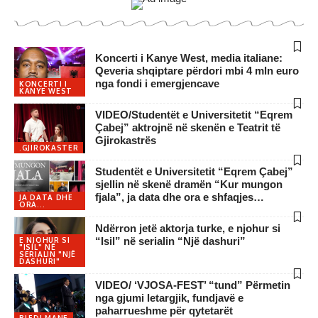
Koncerti i Kanye West, media italiane:
Qeveria shqiptare përdori mbi 4 mln euro
nga fondi i emergjencave
KONCERTI I
KANYE WEST
VIDEO/Studentët e Universitetit “Eqrem
Çabej” aktrojnë në skenën e Teatrit të
Gjirokastrës
.GJIROKASTER
Studentët e Universitetit “Eqrem Çabej”
sjellin në skenë dramën “Kur mungon
fjala”, ja data dhe ora e shfaqjes…
JA DATA DHE
ORA...
Ndërron jetë aktorja turke, e njohur si
“Isil” në serialin “Një dashuri”
E NJOHUR SI
"ISIL" NË
SERIALIN "NJË
DASHURI"
VIDEO/ ‘VJOSA-FEST’ “tund” Përmetin
nga gjumi letargjik, fundjavë e
paharrueshme për qytetarët
BLEDI MANE