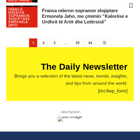
FRANCA
Franca nderon sopranon shqiptare
NDERON
Ermonela Jaho, me çmimin “Kalorëse e
SOPRANON
SHQIPTARE
Urdhrit të Artit dhe Letërsisë”
ERMONELA
JAHO
1
2
3
…
33
34
The Daily Newsletter
Brings you a selection of the latest news, trends, insights,
and tips from around the world.
[mc4wp_form]
- Advertisement -