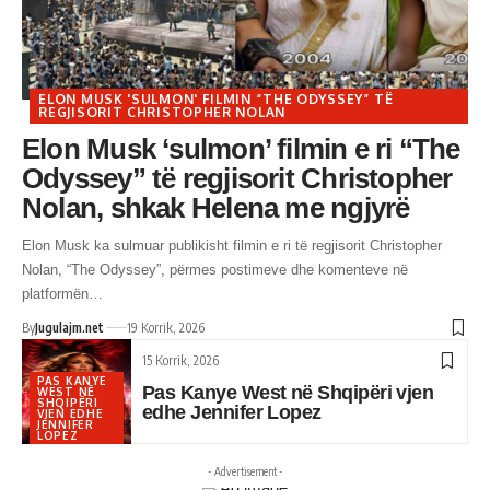
ELON MUSK 'SULMON' FILMIN “THE ODYSSEY” TË
REGJISORIT CHRISTOPHER NOLAN
Elon Musk ‘sulmon’ filmin e ri “The
Odyssey” të regjisorit Christopher
Nolan, shkak Helena me ngjyrë
Elon Musk ka sulmuar publikisht filmin e ri të regjisorit Christopher
Nolan, “The Odyssey”, përmes postimeve dhe komenteve në
platformën…
By
Jugulajm.net
19 Korrik, 2026
15 Korrik, 2026
PAS KANYE
Pas Kanye West në Shqipëri vjen
WEST NË
SHQIPËRI
edhe Jennifer Lopez
VJEN EDHE
JENNIFER
LOPEZ
- Advertisement -