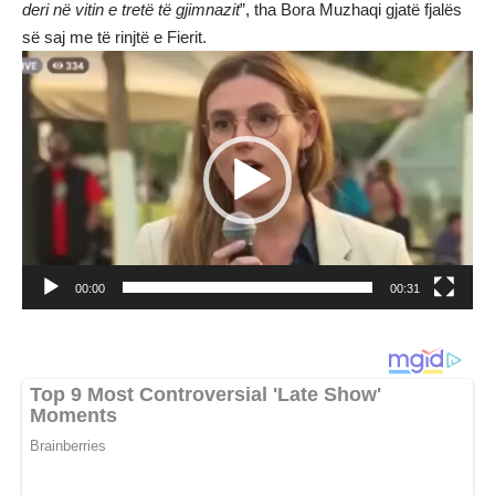
deri në vitin e tretë të gjimnazit
”, tha Bora Muzhaqi gjatë fjalës
së saj me të rinjtë e Fierit.
Lojtës
Videosh
00:00
00:31