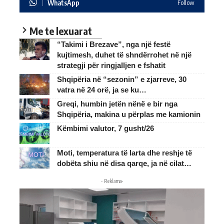
WhatsApp
Follow
Me te lexuarat
“Takimi i Brezave”, nga një festë
kujtimesh, duhet të shndërrohet në një
strategji për ringjalljen e fshatit
Shqipëria në “sezonin” e zjarreve, 30
vatra në 24 orë, ja se ku…
Greqi, humbin jetën nënë e bir nga
Shqipëria, makina u përplas me kamionin
Këmbimi valutor, 7 gusht/26
Moti, temperatura të larta dhe reshje të
dobëta shiu në disa qarqe, ja në cilat…
- Reklama-