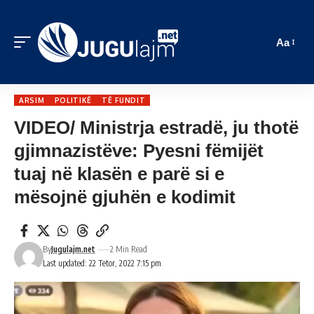
Aa
ARSIM
POLITIKË
TË FUNDIT
VIDEO/ Ministrja estradë, ju thotë
gjimnazistëve: Pyesni fëmijët
tuaj në klasën e parë si e
mësojnë gjuhën e kodimit
By
Jugulajm.net
2 Min Read
Last updated: 22 Tetor, 2022 7:15 pm