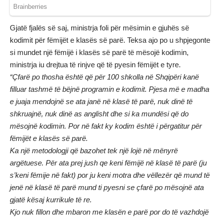
Gjatë fjalës së saj, ministrja foli për mësimin e gjuhës së
kodimit për fëmijët e klasës së parë. Teksa ajo po u shpjegonte
si mundet një fëmijë i klasës së parë të mësojë kodimin,
ministrja iu drejtua të rinjve që të pyesin fëmijët e tyre.
“Çfarë po thosha është që për 100 shkolla në Shqipëri kanë
filluar tashmë të bëjnë programin e kodimit. Pjesa më e madha
e juaja mendojnë se ata janë në klasë të parë, nuk dinë të
shkruajnë, nuk dinë as anglisht dhe si ka mundësi që do
mësojnë kodimin. Por në fakt ky kodim është i përgatitur për
fëmijët e klasës së parë.
Ka një metodologji që bazohet tek një lojë në mënyrë
argëtuese. Për ata prej jush qe keni fëmijë në klasë të parë (ju
s’keni fëmije në fakt) por ju keni motra dhe vëllezër që mund të
jenë në klasë të parë mund ti pyesni se çfarë po mësojnë ata
gjatë kësaj kurrikule të re.
Kjo nuk fillon dhe mbaron me klasën e parë por do të vazhdojë