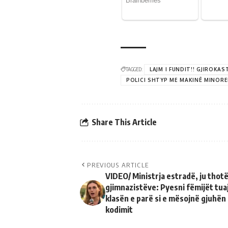
TAGGED:
LAJM I FUNDIT!! GJIROKA
POLICI SHTYP ME MAKINË MINORE
Share This Article
PREVIOUS ARTICLE
VIDEO/ Ministrja estradë, ju thot
gjimnazistëve: Pyesni fëmijët tua
klasën e parë si e mësojnë gjuhën
kodimit