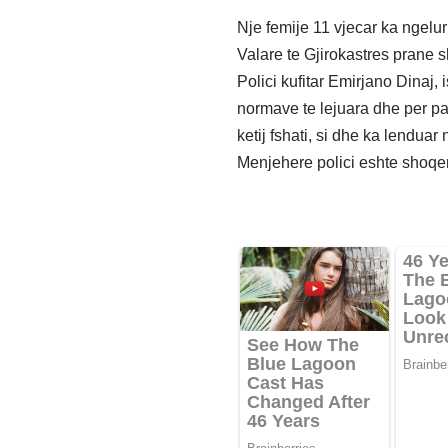
Nje femije 11 vjecar ka ngelur 
Valare te Gjirokastres prane sh
Polici kufitar Emirjano Dinaj, 
normave te lejuara dhe per pas
ketij fshati, si dhe ka lenduar n
Menjehere polici eshte shoqer