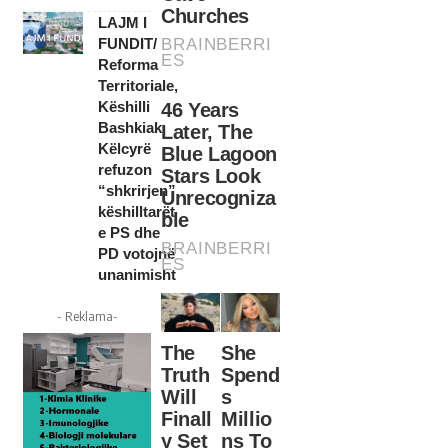
LAJM I
FUNDIT/
Reforma
Territoriale,
Këshilli
Bashkiak
Këlcyrë
refuzon
“shkrirjen”,
këshilltarët
e PS dhe
PD votojnë
unanimisht
- Reklama-