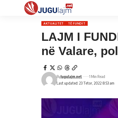
AKTUALITET
TË FUNDIT
LAJM I FUNDIT
në Valare, po
By
Jugulajm.net
1 Min Read
Last updated: 23 Tetor, 2022 8:53 am