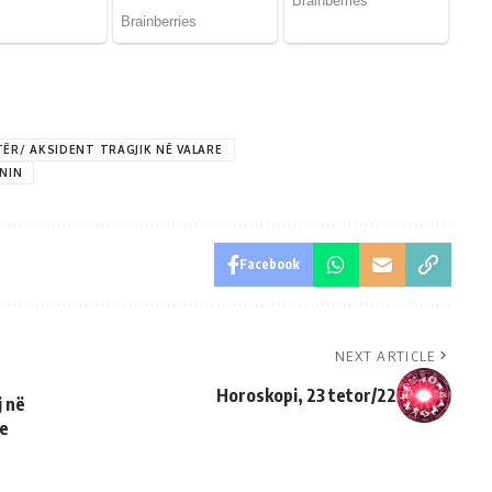
STËR/ AKSIDENT TRAGJIK NË VALARE
NIN
Facebook
NEXT ARTICLE
ë
Horoskopi, 23 tetor/22
j në
 e