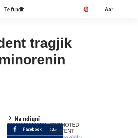
Të fundit
Aa
ent tragjik
 minorenin
Na ndiqni
Facebook
Like