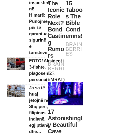
inspektim
në
Himarë:
Punojmë
për të
garantuar
sigurinë
e
turistëve
FOTO/ Aksident i
3-fishtë,
plagosen 2
persona(EMRAT)
Ja sa të
huaj
jetojnë në
Shqipëri,
filipinas,
indianë,
egjiptianë
dhe…