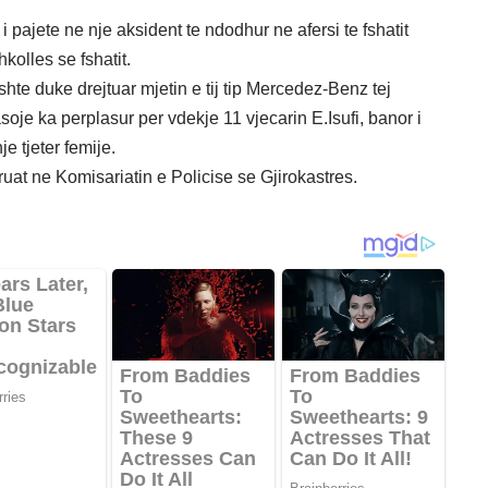
i pajete ne nje aksident te ndodhur ne afersi te fshatit
kolles se fshatit.
ishte duke drejtuar mjetin e tij tip Mercedez-Benz tej
oje ka perplasur per vdekje 11 vjecarin E.Isufi, banor i
je tjeter femije.
uat ne Komisariatin e Policise se Gjirokastres.