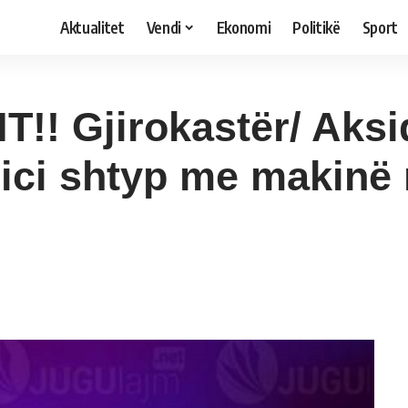
Aktualitet
Vendi
Ekonomi
Politikë
Sport
!! Gjirokastër/ Aksid
lici shtyp me makinë