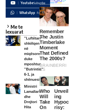
Youtube
Subscribe
WhatsApp
Follow
Me te
lexuarat
”Luftëtari”
shkëlqen
në
miqësore
duke
mposhtur
”Butrintin”
6-1, ja
shënuesit…
Ministri
Lamallari
dhe
Drejtori
Hita