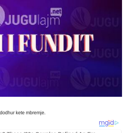
ndodhur kete mbremje.