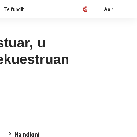
Të fundit
Aa
stuar, u
sekuestruan
Na ndiqni