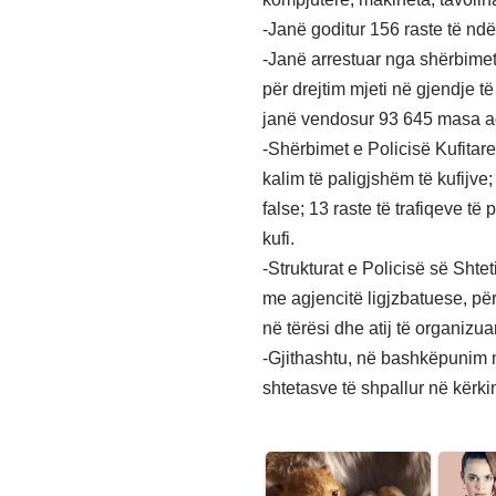
-Janë goditur 156 raste të ndër
-Janë arrestuar nga shërbimet
për drejtim mjeti në gjendje të
janë vendosur 93 645 masa ad
-Shërbimet e Policisë Kufitare
kalim të paligjshëm të kufijve;
false; 13 raste të trafiqeve të
kufi.
-Strukturat e Policisë së Shte
me agjencitë ligjzbatuese, për 
në tërësi dhe atij të organizua
-Gjithashtu, në bashkëpunim m
shtetasve të shpallur në kërk