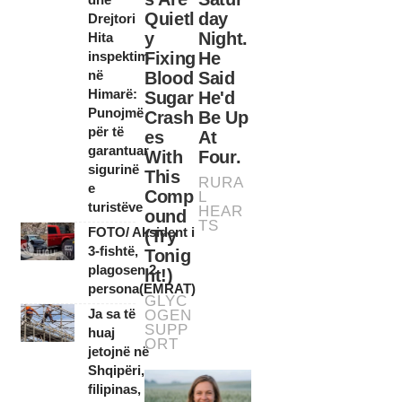
Drejtori
Hita
inspektim
në
Himarë:
Punojmë
për të
garantuar
sigurinë
e
turistëve
FOTO/ Aksident i
3-fishtë,
plagosen 2
persona(EMRAT)
Ja sa të
huaj
jetojnë në
Shqipëri,
filipinas,