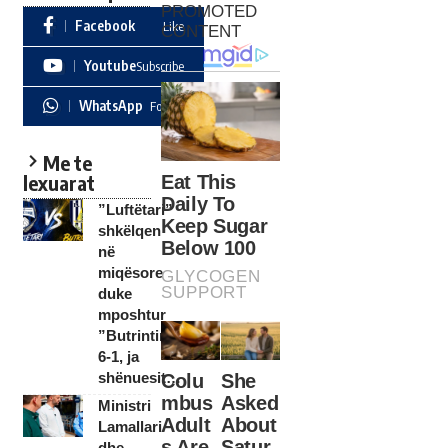
Facebook
Like
Youtube
Subscribe
WhatsApp
Follow
Me te
lexuarat
”Luftëtari”
shkëlqen
në
miqësore
duke
mposhtur
”Butrintin”
6-1, ja
shënuesit…
Ministri
Lamallari
dhe