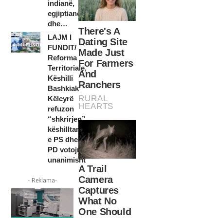
indianë,
egjiptianë
dhe…
LAJM I
FUNDIT/
Reforma
Territoriale,
Këshilli
Bashkiak
Këlcyrë
refuzon
“shkrirjen”,
këshilltarët
e PS dhe
PD votojnë
unanimisht
- Reklama-