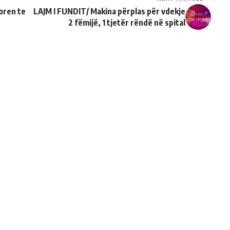
oren te
LAJM I FUNDIT/ Makina përplas për vdekje
2 fëmijë, 1 tjetër rëndë në spital