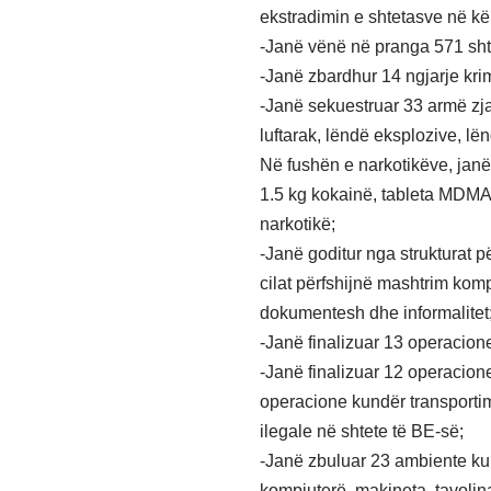
ekstradimin e shtetasve në k
-Janë vënë në pranga 571 sht
-Janë zbardhur 14 ngjarje kri
-Janë sekuestruar 33 armë zjar
luftarak, lëndë eksplozive, lë
Në fushën e narkotikëve, janë
1.5 kg kokainë, tableta MDM
narkotikë;
-Janë goditur nga strukturat 
cilat përfshijnë mashtrim kompj
dokumentesh dhe informalitet
-Janë finalizuar 13 operacion
-Janë finalizuar 12 operacione 
operacione kundër transporti
ilegale në shtete të BE-së;
-Janë zbuluar 23 ambiente ku, 
kompjuterë, makineta, tavolin