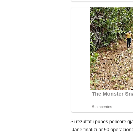
Si rezultat i punës policore gja
-Janë finalizuar 90 operacione