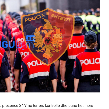
it, prezencë 24/7 në terren, kontrolle dhe punë hetimore