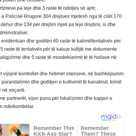
timeve pa leje dhe 3 raste të ndotjes së ajrit;
 e Policisë Rrugore 304 drejtues mjetesh nga të cilët 170
 dehur dhe 134 për drejtim mjeti pa leje drejtimi, si dhe
ministrative;
 evidentuan dhe goditën 40 raste të kalimit/tentativës për
 5 raste të tentativës për të kaluar kufijtë me dokumente
 paligjshme dhe 5 raste të mosdeklarimit të të hollave në
tit vijojnë kontrollet dhe hetimet intensive, në bashkëpunim
parandalimin dhe goditjen e kultivimit të kanabisit, krimit
r në veçanti.
e partnerët, vijon puna për lokalizimin dhe kapjen e
im ndërkombëtar.