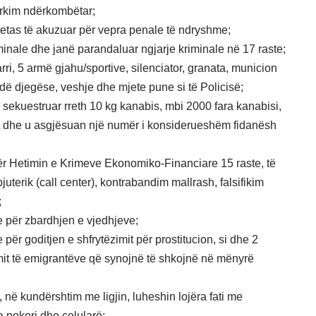
ërkim ndërkombëtar;
etas të akuzuar për vepra penale të ndryshme;
minale dhe janë parandaluar ngjarje kriminale në 17 raste;
ri, 5 armë gjahu/sportive, silenciator, granata, municion
ndë djegëse, veshje dhe mjete pune si të Policisë;
 sekuestruar rreth 10 kg kanabis, mbi 2000 fara kanabisi,
A dhe u asgjësuan një numër i konsiderueshëm fidanësh
për Hetimin e Krimeve Ekonomiko-Financiare 15 raste, të
uterik (call center), kontrabandim mallrash, falsifikim
;
e për zbardhjen e vjedhjeve;
për goditjen e shfrytëzimit për prostitucion, si dhe 2
mit të emigrantëve që synojnë të shkojnë në mënyrë
në kundërshtim me ligjin, luheshin lojëra fati me
a pokeri dhe celularë;