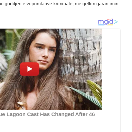
he goditjen e veprimtarive kriminale, me qëllim garantimin