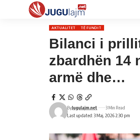
AKTUALITET
TË FUNDIT
Bilanci i prill
zbardhën 14 n
armë dhe…
By
Jugulajm.net
3 Min Read
Last updated: 3 Maj, 2026 2:30 pm