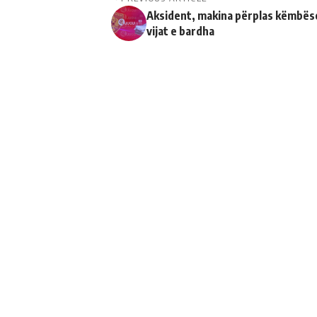
Aksident, makina përplas këmbës
vijat e bardha