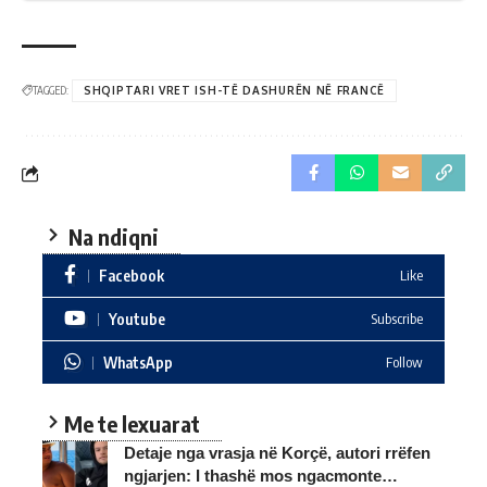
TAGGED:
SHQIPTARI VRET ISH-TË DASHURËN NË FRANCË
Na ndiqni
Facebook
Like
Youtube
Subscribe
WhatsApp
Follow
Me te lexuarat
Detaje nga vrasja në Korçë, autori rrëfen
ngjarjen: I thashë mos ngacmonte…