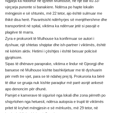
Ngjarja ka ndodhur në qytetin Mulhouse, në një bar ku 33-
vjeçarja punonte si banakiere. Ndërsa po hapte lokalin
mëngjesin e së shtunës, më 22 tetor, ajo është sulmuar me
thikë disa herë. Pavarësisht ndërhyrjes së menjëhershme dhe
transportimit në spital, viktima ka ndërruar jetë si pasojë e
plagëve të marra.
Zyra e prokurorit të Mulhouse ka konfirmuar se autori i
dyshuar, një shtetas shqiptar dhe ish-partner i viktimës, është
në kërkim aktiv. Hetimi i çështjes i është besuar policisë
gjyqësore.
Sipas të dhënave paraprake, viktima e lindur në Gjeorgji dhe
banuese në Mulhouse kishte bashkëjetuar me të dyshuarin
për rreth tre vjet, para se të ndahej prej tij. Prokuroria ka bërë
të ditur se gruaja nuk kishte paraqitur më parë asnjë ankesë
apo denoncim për dhunë.
Pamjet e kamerave të sigurisë nga lokali dhe zona përreth po
shqyrtohen nga hetuesit, ndërsa autopsia e trupit të viktimës
pritet të kryhet mëngjesin e së mërkurës, më 29 tetor, në