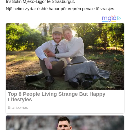
Institutin Mjeko-Ligjor të Strasburgut.
Një hetim zyrtar është hapur për veprën penale të vrasjes.