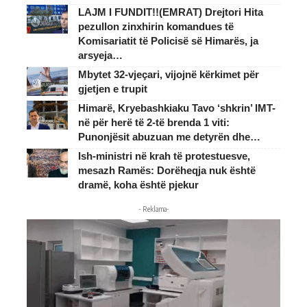
LAJM I FUNDIT!!(EMRAT) Drejtori Hita
pezullon zinxhirin komandues të
Komisariatit të Policisë së Himarës, ja
arsyeja…
Mbytet 32-vjeçari, vijojnë kërkimet për
gjetjen e trupit
Himarë, Kryebashkiaku Tavo ‘shkrin’ IMT-
në për herë të 2-të brenda 1 viti:
Punonjësit abuzuan me detyrën dhe…
Ish-ministri në krah të protestuesve,
mesazh Ramës: Dorëheqja nuk është
dramë, koha është pjekur
- Reklama-