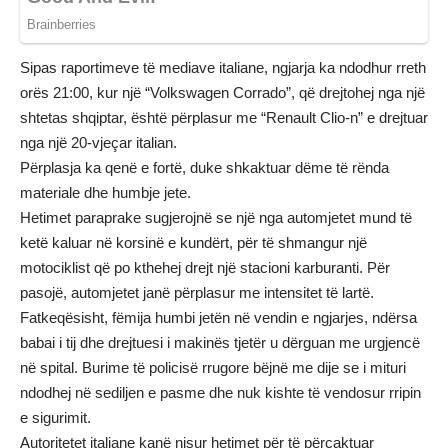
Sipas raportimeve të mediave italiane, ngjarja ka ndodhur rreth
orës 21:00, kur një “Volkswagen Corrado”, që drejtohej nga një
shtetas shqiptar, është përplasur me “Renault Clio-n” e drejtuar
nga një 20-vjeçar italian.
Përplasja ka qenë e fortë, duke shkaktuar dëme të rënda
materiale dhe humbje jete.
Hetimet paraprake sugjerojnë se një nga automjetet mund të
ketë kaluar në korsinë e kundërt, për të shmangur një
motociklist që po kthehej drejt një stacioni karburanti. Për
pasojë, automjetet janë përplasur me intensitet të lartë.
Fatkeqësisht, fëmija humbi jetën në vendin e ngjarjes, ndërsa
babai i tij dhe drejtuesi i makinës tjetër u dërguan me urgjencë
në spital. Burime të policisë rrugore bëjnë me dije se i mituri
ndodhej në sediljen e pasme dhe nuk kishte të vendosur rripin
e sigurimit.
Autoritetet italiane kanë nisur hetimet për të përcaktuar