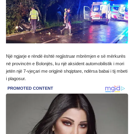
Një ngjarje e rëndë është regjistruar mbrëmjen e së mërkurës
në provincën e Bolonjës, ku një aksident automobilistik i mori
jetën një 7-vjeçari me origjinë shqiptare, ndërsa babai i tij mbeti
i plagosur.