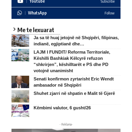
Youtube
Subscribe
WhatsApp
Follow
Me te lexuarat
Ja sa të huaj jetojnë në Shqipëri, filipinas,
indianë, egjiptianë dhe…
LAJM I FUNDIT/ Reforma Territoriale,
Këshilli Bashkiak Këlcyrë refuzon
“shkrirjen”, këshilltarët e PS dhe PD
votojnë unanimisht
Senati konfirmon zyrtarisht Eric Wendt
ambasador në Shqipëri
Shuhet zjarri në shpatin e Malit të Gjerë
Këmbimi valutor, 6 gusht/26
- Reklama-