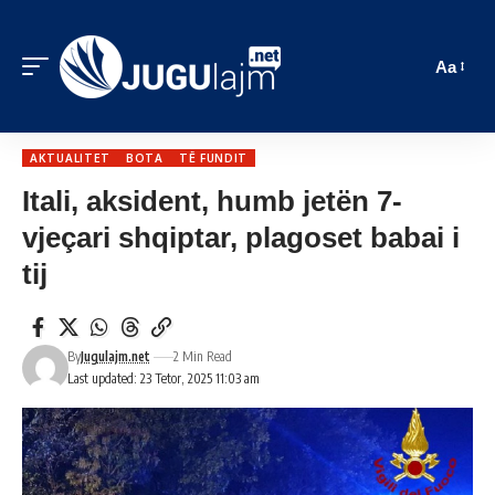
Aa
AKTUALITET
BOTA
TË FUNDIT
Itali, aksident, humb jetën 7-
vjeçari shqiptar, plagoset babai i
tij
By
Jugulajm.net
2 Min Read
Last updated: 23 Tetor, 2025 11:03 am