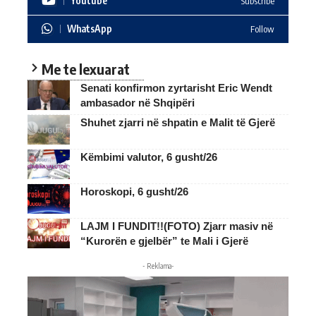
Youtube
Subscribe
WhatsApp
Follow
Me te lexuarat
Senati konfirmon zyrtarisht Eric Wendt
ambasador në Shqipëri
Shuhet zjarri në shpatin e Malit të Gjerë
Këmbimi valutor, 6 gusht/26
Horoskopi, 6 gusht/26
LAJM I FUNDIT!!(FOTO) Zjarr masiv në
“Kurorën e gjelbër” te Mali i Gjerë
- Reklama-