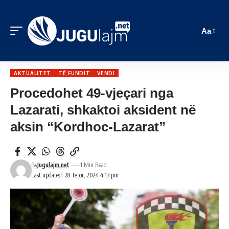
Aa
AKTUALITET
TË FUNDIT
VENDI
Procedohet 49-vjeçari nga
Lazarati, shkaktoi aksident në
aksin “Kordhoc-Lazarat”
By
Jugulajm.net
1 Min Read
Last updated: 28 Tetor, 2024 4:13 pm