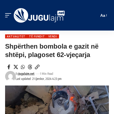
Aa
AKTUALITET
TË FUNDIT
VENDI
Shpërthen bombola e gazit në
shtëpi, plagoset 62-vjeçarja
By
Jugulajm.net
1 Min Read
Last updated: 21 Qershor, 2024 4:23 pm