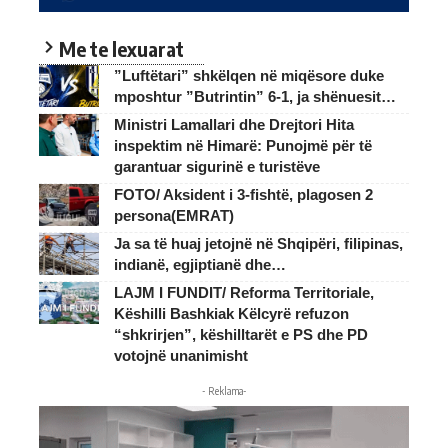
Me te lexuarat
”Luftëtari” shkëlqen në miqësore duke
mposhtur ”Butrintin” 6-1, ja shënuesit…
Ministri Lamallari dhe Drejtori Hita
inspektim në Himarë: Punojmë për të
garantuar sigurinë e turistëve
FOTO/ Aksident i 3-fishtë, plagosen 2
persona(EMRAT)
Ja sa të huaj jetojnë në Shqipëri, filipinas,
indianë, egjiptianë dhe…
LAJM I FUNDIT/ Reforma Territoriale,
Këshilli Bashkiak Këlcyrë refuzon
“shkrirjen”, këshilltarët e PS dhe PD
votojnë unanimisht
- Reklama-