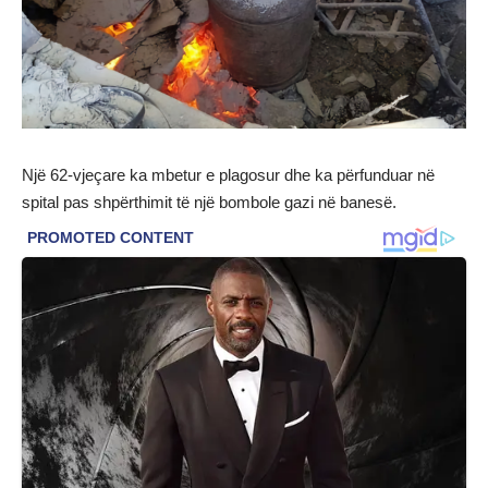
Një 62-vjeçare ka mbetur e plagosur dhe ka përfunduar në
spital pas shpërthimit të një bombole gazi në banesë.