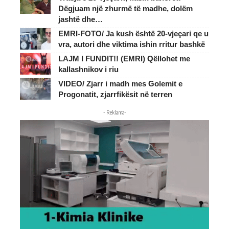
Dëgjuam një zhurmë të madhe, dolëm
jashtë dhe…
EMRI-FOTO/ Ja kush është 20-vjeçari qe u
vra, autori dhe viktima ishin rritur bashkë
LAJM I FUNDIT!! (EMRI) Qëllohet me
kallashnikov i riu
VIDEO/ Zjarr i madh mes Golemit e
Progonatit, zjarrfikësit në terren
- Reklama-