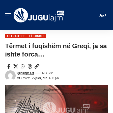
Aa
AKTUALITET
TË FUNDIT
Tërmet i fuqishëm në Greqi, ja sa
ishte forca…
By
Jugulajm.net
0 Min Read
Last updated: 25 Janar, 2023 4:30 pm