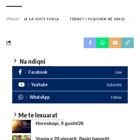
TAGGED:
JA SA ISHTE FORCA...
TËRMET I FUQISHËM NË GREQI
Na ndiqni
Facebook
Like
Youtube
Subscribe
WhatsApp
Follow
Me te lexuarat
Horoskopi, 9 gusht/26
Vrasja e 20-vjeçarit, flasin banorët: