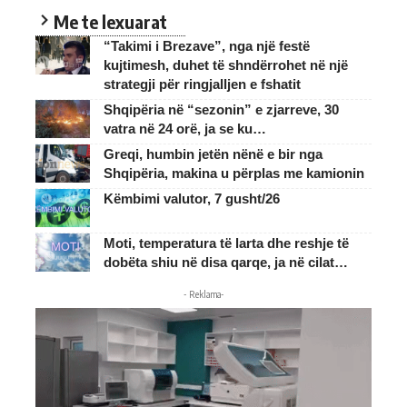
Me te lexuarat
“Takimi i Brezave”, nga një festë
kujtimesh, duhet të shndërrohet në një
strategji për ringjalljen e fshatit
Shqipëria në “sezonin” e zjarreve, 30
vatra në 24 orë, ja se ku…
Greqi, humbin jetën nënë e bir nga
Shqipëria, makina u përplas me kamionin
Këmbimi valutor, 7 gusht/26
Moti, temperatura të larta dhe reshje të
dobëta shiu në disa qarqe, ja në cilat…
- Reklama-