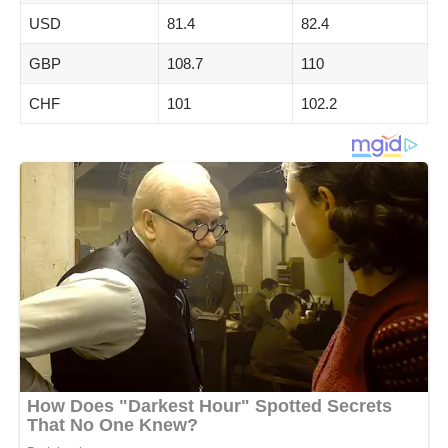
USD
81.4
82.4
GBP
108.7
110
CHF
101
102.2