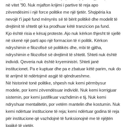
në vitet ’90. Nuk mjafton krijimi i partive të reja apo
zëvendësimi i një force politike me një tjetër. Shqipëria ka
nevojë t’i japë fund mënyrës së të bërit politikë dhe modelit të
drejtimit të shtetit që ka prodhuar këtë tranzicion pa fund.
Kjo është risia e kësaj proteste. Ajo nuk kërkon thjesht të sjellë
në skenë një parti apo një formacion të ri politik. Kërkon
ndryshimin e filozofisë së politikës dhe, mbi të gjitha,
ndryshimin e filozofisë së drejtimit të shtetit. Shteti nuk është
individi. Qeveria nuk është kryeministri. Shteti janë
institucionet. Pa e kuptuar dhe pa e zbatuar këtë parim, nuk do
të arrijmë të ndërtojmë asgjë të qëndrueshme.
Në historinë tonë politike, shpesh nuk kemi përmbysur
modele, por kemi zëvendësuar individë. Nuk kemi korrigjuar
sistemin, por kemi justifikuar vazhdimin e tij. Nuk kemi
ndryshuar mentalitetin, por vetëm mantelin dhe kostumin. Nuk
kemi ndërtuar institucione të reja; kemi ndërtuar godina të reja
për institucione që vazhdojnë të funksionojnë me të njëjtën
logjikë të vjetër.