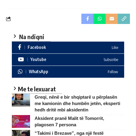
Na ndiqni
Facebook
Like
Youtube
Subscribe
WhatsApp
Follow
Me te lexuarat
Greqi, nënë e bir shqiptarë u përplasën
me kamionin dhe humbën jetën, eksperti
hedh dritë mbi aksidentin
Aksident pranë Malit të Tomorrit,
plagosen 7 persona
“Takimi i Brezave”, nga një festë