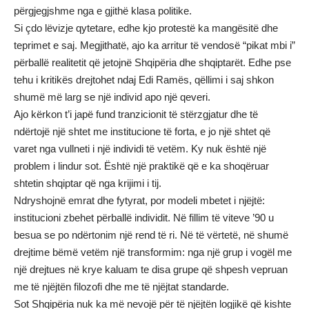
përgjegjshme nga e gjithë klasa politike.
Si çdo lëvizje qytetare, edhe kjo protestë ka mangësitë dhe
teprimet e saj. Megjithatë, ajo ka arritur të vendosë “pikat mbi i”
përballë realitetit që jetojnë Shqipëria dhe shqiptarët. Edhe pse
tehu i kritikës drejtohet ndaj Edi Ramës, qëllimi i saj shkon
shumë më larg se një individ apo një qeveri.
Ajo kërkon t’i japë fund tranzicionit të stërzgjatur dhe të
ndërtojë një shtet me institucione të forta, e jo një shtet që
varet nga vullneti i një individi të vetëm. Ky nuk është një
problem i lindur sot. Është një praktikë që e ka shoqëruar
shtetin shqiptar që nga krijimi i tij.
Ndryshojnë emrat dhe fytyrat, por modeli mbetet i njëjtë:
institucioni zbehet përballë individit. Në fillim të viteve ’90 u
besua se po ndërtonim një rend të ri. Në të vërtetë, në shumë
drejtime bëmë vetëm një transformim: nga një grup i vogël me
një drejtues në krye kaluam te disa grupe që shpesh vepruan
me të njëjtën filozofi dhe me të njëjtat standarde.
Sot Shqipëria nuk ka më nevojë për të njëjtën logjikë që kishte