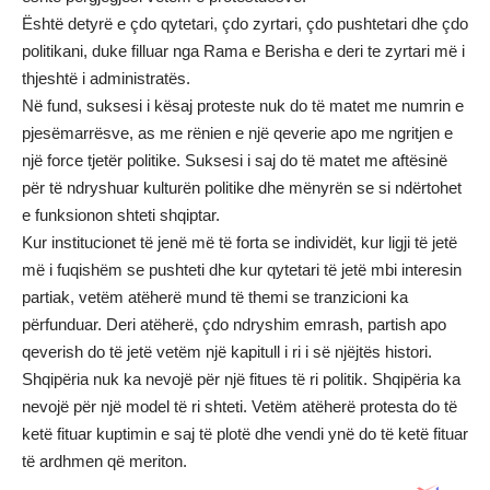
Është detyrë e çdo qytetari, çdo zyrtari, çdo pushtetari dhe çdo
politikani, duke filluar nga Rama e Berisha e deri te zyrtari më i
thjeshtë i administratës.
Në fund, suksesi i kësaj proteste nuk do të matet me numrin e
pjesëmarrësve, as me rënien e një qeverie apo me ngritjen e
një force tjetër politike. Suksesi i saj do të matet me aftësinë
për të ndryshuar kulturën politike dhe mënyrën se si ndërtohet
e funksionon shteti shqiptar.
Kur institucionet të jenë më të forta se individët, kur ligji të jetë
më i fuqishëm se pushteti dhe kur qytetari të jetë mbi interesin
partiak, vetëm atëherë mund të themi se tranzicioni ka
përfunduar. Deri atëherë, çdo ndryshim emrash, partish apo
qeverish do të jetë vetëm një kapitull i ri i së njëjtës histori.
Shqipëria nuk ka nevojë për një fitues të ri politik. Shqipëria ka
nevojë për një model të ri shteti. Vetëm atëherë protesta do të
ketë fituar kuptimin e saj të plotë dhe vendi ynë do të ketë fituar
të ardhmen që meriton.