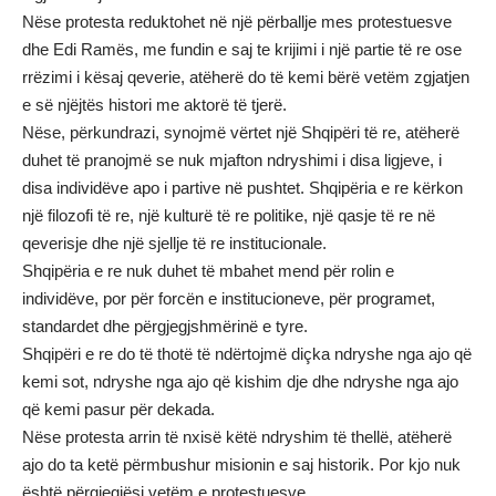
Nëse protesta reduktohet në një përballje mes protestuesve
dhe Edi Ramës, me fundin e saj te krijimi i një partie të re ose
rrëzimi i kësaj qeverie, atëherë do të kemi bërë vetëm zgjatjen
e së njëjtës histori me aktorë të tjerë.
Nëse, përkundrazi, synojmë vërtet një Shqipëri të re, atëherë
duhet të pranojmë se nuk mjafton ndryshimi i disa ligjeve, i
disa individëve apo i partive në pushtet. Shqipëria e re kërkon
një filozofi të re, një kulturë të re politike, një qasje të re në
qeverisje dhe një sjellje të re institucionale.
Shqipëria e re nuk duhet të mbahet mend për rolin e
individëve, por për forcën e institucioneve, për programet,
standardet dhe përgjegjshmërinë e tyre.
Shqipëri e re do të thotë të ndërtojmë diçka ndryshe nga ajo që
kemi sot, ndryshe nga ajo që kishim dje dhe ndryshe nga ajo
që kemi pasur për dekada.
Nëse protesta arrin të nxisë këtë ndryshim të thellë, atëherë
ajo do ta ketë përmbushur misionin e saj historik. Por kjo nuk
është përgjegjësi vetëm e protestuesve.