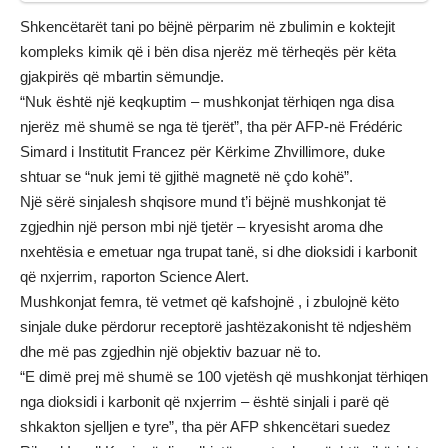
Shkencëtarët tani po bëjnë përparim në zbulimin e koktejit
kompleks kimik që i bën disa njerëz më tërheqës për këta
gjakpirës që mbartin sëmundje.
“Nuk është një keqkuptim – mushkonjat tërhiqen nga disa
njerëz më shumë se nga të tjerët”, tha për AFP-në Frédéric
Simard i Institutit Francez për Kërkime Zhvillimore, duke
shtuar se “nuk jemi të gjithë magnetë në çdo kohë”.
Një sërë sinjalesh shqisore mund t’i bëjnë mushkonjat të
zgjedhin një person mbi një tjetër – kryesisht aroma dhe
nxehtësia e emetuar nga trupat tanë, si dhe dioksidi i karbonit
që nxjerrim, raporton Science Alert.
Mushkonjat femra, të vetmet që kafshojnë , i zbulojnë këto
sinjale duke përdorur receptorë jashtëzakonisht të ndjeshëm
dhe më pas zgjedhin një objektiv bazuar në to.
“E dimë prej më shumë se 100 vjetësh që mushkonjat tërhiqen
nga dioksidi i karbonit që nxjerrim – është sinjali i parë që
shkakton sjelljen e tyre”, tha për AFP shkencëtari suedez