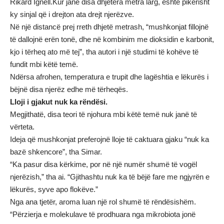
Rikard Ignell.Kur janë disa dhjetëra metra larg, është pikërisht
ky sinjal që i drejton ata drejt njerëzve.
Në një distancë prej rreth dhjetë metrash, “mushkonjat fillojnë
të dallojnë erën tonë, dhe në kombinim me dioksidin e karbonit,
kjo i tërheq ato më tej”, tha autori i një studimi të kohëve të
fundit mbi këtë temë.
Ndërsa afrohen, temperatura e trupit dhe lagështia e lëkurës i
bëjnë disa njerëz edhe më tërheqës.
Lloji i gjakut nuk ka rëndësi.
Megjithatë, disa teori të njohura mbi këtë temë nuk janë të
vërteta.
Ideja që mushkonjat preferojnë lloje të caktuara gjaku “nuk ka
bazë shkencore”, tha Simar.
“Ka pasur disa kërkime, por në një numër shumë të vogël
njerëzish,” tha ai. “Gjithashtu nuk ka të bëjë fare me ngjyrën e
lëkurës, syve apo flokëve.”
Nga ana tjetër, aroma luan një rol shumë të rëndësishëm.
“Përzierja e molekulave të prodhuara nga mikrobiota jonë