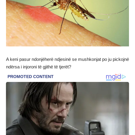
A keni pasur ndonjëherë ndjesinë se mushkonjat po ju pickojnë
ndërsa i injoroni të gjithë të tjerët?