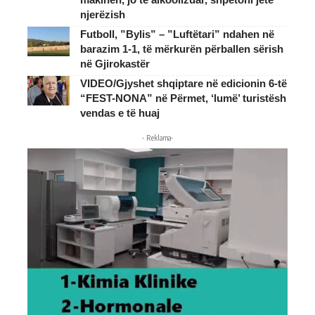
njerëzish
Futboll, ”Bylis” – ”Luftëtari” ndahen në
barazim 1-1, të mërkurën përballen sërish
në Gjirokastër
VIDEO/Gjyshet shqiptare në edicionin 6-të
“FEST-NONA” në Përmet, ‘lumë’ turistësh
vendas e të huaj
- Reklama-