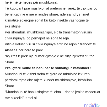
herë më tërheqës për mushkonjat.
Të kuptuarit pse mushkonjat preferojnë njerëz të caktuar po
bëhet gjithnjë e më e rëndësishme, ndërsa ndryshimet
klimatike zgjerojnë zonat ku këto insekte vazhdojnë të
ekzistojnë.
Për shembull, mushkonja tigër, e cila transmeton virusin
chikungunya, po përhapet në zona të reja.
Vitin e kaluar, virusi chikungunya arriti në rajonin francez të
Alsasës për herë të parë.
“Ky rrezik prek një numër gjithnjë e në rritje njerëzish”, tha
Simar.
Pra, çfarë mund të bëni për të shmangur kafshimet?
Mundohuni të vishni rroba të gjera që mbulojnë lëkurën,
përdorni rrjeta dhe mjete kundër mushkonjave, këshillon
Simar.
“Mundohuni të hani ushqime të lehta – dhe të jeni të moderuar
me alkoolin”, shtoi ai.