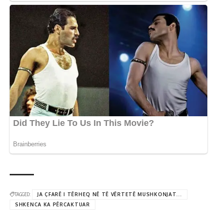
TAGGED:
JA ÇFARË I TËRHEQ NË TË VËRTETË MUSHKONJAT...
SHKENCA KA PËRCAKTUAR