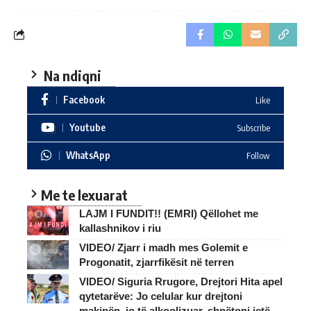
Na ndiqni
Facebook
Like
Youtube
Subscribe
WhatsApp
Follow
Me te lexuarat
LAJM I FUNDIT!! (EMRI) Qëllohet me
kallashnikov i riu
VIDEO/ Zjarr i madh mes Golemit e
Progonatit, zjarrfikësit në terren
VIDEO/ Siguria Rrugore, Drejtori Hita apel
qytetarëve: Jo celular kur drejtoni
makinën, jo të alkoolizuar, shpëtoni jetë