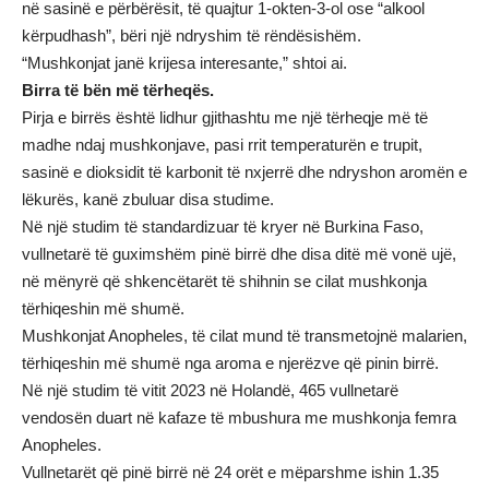
në sasinë e përbërësit, të quajtur 1-okten-3-ol ose “alkool
kërpudhash”, bëri një ndryshim të rëndësishëm.
“Mushkonjat janë krijesa interesante,” shtoi ai.
Birra të bën më tërheqës.
Pirja e birrës është lidhur gjithashtu me një tërheqje më të
madhe ndaj mushkonjave, pasi rrit temperaturën e trupit,
sasinë e dioksidit të karbonit të nxjerrë dhe ndryshon aromën e
lëkurës, kanë zbuluar disa studime.
Në një studim të standardizuar të kryer në Burkina Faso,
vullnetarë të guximshëm pinë birrë dhe disa ditë më vonë ujë,
në mënyrë që shkencëtarët të shihnin se cilat mushkonja
tërhiqeshin më shumë.
Mushkonjat Anopheles, të cilat mund të transmetojnë malarien,
tërhiqeshin më shumë nga aroma e njerëzve që pinin birrë.
Në një studim të vitit 2023 në Holandë, 465 vullnetarë
vendosën duart në kafaze të mbushura me mushkonja femra
Anopheles.
Vullnetarët që pinë birrë në 24 orët e mëparshme ishin 1.35