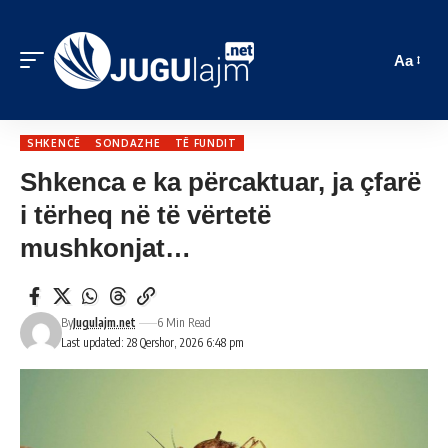
Aa
SHKENCË
SONDAZHE
TË FUNDIT
Shkenca e ka përcaktuar, ja çfarë
i tërheq në të vërtetë
mushkonjat…
By
Jugulajm.net
6 Min Read
Last updated: 28 Qershor, 2026 6:48 pm