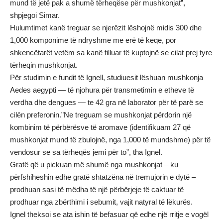
mund të jetë pak a shumë tërheqëse për mushkonjat”,
shpjegoi Simar.
Hulumtimet kanë treguar se njerëzit lëshojnë midis 300 dhe
1,000 komponime të ndryshme me erë të keqe, por
shkencëtarët vetëm sa kanë filluar të kuptojnë se cilat prej tyre
tërheqin mushkonjat.
Për studimin e fundit të Ignell, studiuesit lëshuan mushkonja
Aedes aegypti — të njohura për transmetimin e etheve të
verdha dhe dengues — te 42 gra në laborator për të parë se
cilën preferonin.”Ne treguam se mushkonjat përdorin një
kombinim të përbërësve të aromave (identifikuam 27 që
mushkonjat mund të zbulojnë, nga 1,000 të mundshme) për të
vendosur se sa tërheqës jemi për to”, tha Ignel.
Gratë që u pickuan më shumë nga mushkonjat – ku
përfshiheshin edhe gratë shtatzëna në tremujorin e dytë –
prodhuan sasi të mëdha të një përbërjeje të caktuar të
prodhuar nga zbërthimi i sebumit, vajit natyral të lëkurës.
Ignel theksoi se ata ishin të befasuar që edhe një rritje e vogël