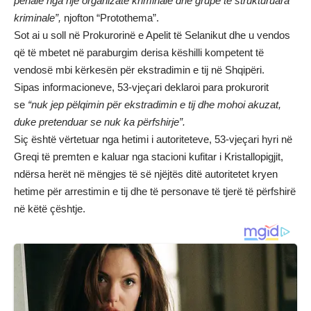
penale nga një organizatë kriminale dhe grupe të strukturuara
kriminale”,
njofton “
Protothema
”.
Sot ai u soll në Prokurorinë e Apelit të Selanikut dhe u vendos
që të mbetet në paraburgim derisa këshilli kompetent të
vendosë mbi kërkesën për ekstradimin e tij në Shqipëri.
Sipas informacioneve, 53-vjeçari deklaroi para prokurorit
se
“nuk jep pëlqimin për ekstradimin e tij dhe mohoi akuzat,
duke pretenduar se nuk ka përfshirje”.
Siç është vërtetuar nga hetimi i autoriteteve, 53-vjeçari hyri në
Greqi të premten e kaluar nga stacioni kufitar i Kristallopigjit,
ndërsa herët në mëngjes të së njëjtës ditë autoritetet kryen
hetime për arrestimin e tij dhe të personave të tjerë të përfshirë
në këtë çështje.