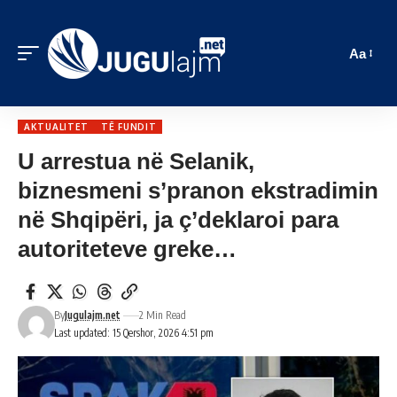
Aa
AKTUALITET
TË FUNDIT
U arrestua në Selanik,
biznesmeni s’pranon ekstradimin
në Shqipëri, ja ç’deklaroi para
autoriteteve greke…
By
Jugulajm.net
2 Min Read
Last updated: 15 Qershor, 2026 4:51 pm