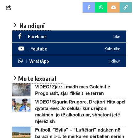
Na ndiqni
Facebook
Like
Youtube
Subscribe
WhatsApp
Follow
Me te lexuarat
VIDEO/ Zjarr i madh mes Golemit e
Progonatit, zjarrfikësit në terren
VIDEO/ Siguria Rrugore, Drejtori Hita apel
qytetarëve: Jo celular kur drejtoni
makinën, jo të alkoolizuar, shpëtoni jetë
njerëzish
Futboll, ”Bylis” – ”Luftëtari” ndahen në
barazim 1-1, të mërkurën përballen sërish