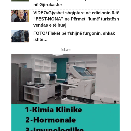
në Gjirokastër
VIDEO/Gjyshet shqiptare në edicionin 6-të
“FEST-NONA” në Përmet, ‘lumë’ turistësh
vendas e të huaj
FOTO/ Flakët përfshijnë furgonin, shkak
ishte…
- Reklama-