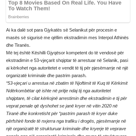
Ai ka dalë sot para Gjykatës së Selanikut për procesin e
masës së sigurisë me qëllim ekstradimin mes Interpol Athinës
dhe Tiranës.
Më tej është Këshilli Gjyqësor kompetent do të vendosë për
ekstradimin e 53-vjeçarit shqiptar të arrestuar në Selanik, pasi
ai kërkohet nga autoritetet e vendit të tij për pjesëmarrje në një
organizatë kriminale dhe pastrim parash.
“53-vjeçari u arrestua në zbatim të Njoftimit të Kuq të Kërkimit
Ndërkombëtar që ishte në pritje ndaj tij nga autoritetet
shqiptare, të cilat kërkojnë arrestimin dhe ekstradimin e tij për
veprat penale që dyshohet se janë kryer në vitin 2020 në
Tiranë dhe konkretisht për “pastrim parash të kryer duke
përfshirë fonde të nxjerra nga trafiku i drogës, pjesëmarrje në
një organizatë të strukturuar kriminale dhe kryerje të veprave