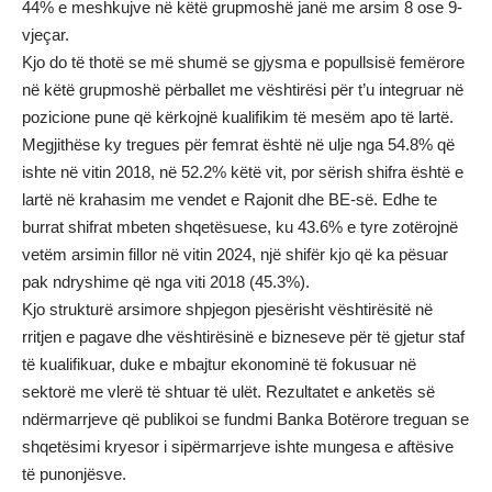
44% e meshkujve në këtë grupmoshë janë me arsim 8 ose 9-
vjeçar.
Kjo do të thotë se më shumë se gjysma e popullsisë femërore
në këtë grupmoshë përballet me vështirësi për t’u integruar në
pozicione pune që kërkojnë kualifikim të mesëm apo të lartë.
Megjithëse ky tregues për femrat është në ulje nga 54.8% që
ishte në vitin 2018, në 52.2% këtë vit, por sërish shifra është e
lartë në krahasim me vendet e Rajonit dhe BE-së. Edhe te
burrat shifrat mbeten shqetësuese, ku 43.6% e tyre zotërojnë
vetëm arsimin fillor në vitin 2024, një shifër kjo që ka pësuar
pak ndryshime që nga viti 2018 (45.3%).
Kjo strukturë arsimore shpjegon pjesërisht vështirësitë në
rritjen e pagave dhe vështirësinë e bizneseve për të gjetur staf
të kualifikuar, duke e mbajtur ekonominë të fokusuar në
sektorë me vlerë të shtuar të ulët. Rezultatet e anketës së
ndërmarrjeve që publikoi se fundmi Banka Botërore treguan se
shqetësimi kryesor i sipërmarrjeve ishte mungesa e aftësive
të punonjësve.