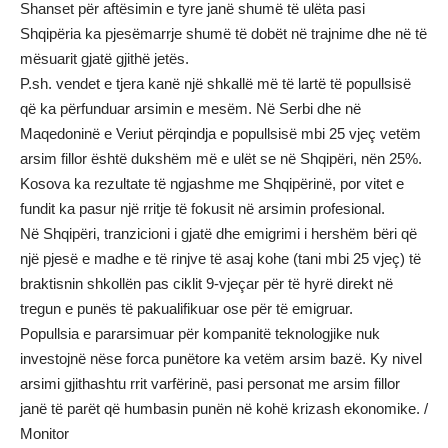
Shanset për aftësimin e tyre janë shumë të ulëta pasi
Shqipëria ka pjesëmarrje shumë të dobët në trajnime dhe në të
mësuarit gjatë gjithë jetës.
P.sh. vendet e tjera kanë një shkallë më të lartë të popullsisë
që ka përfunduar arsimin e mesëm. Në Serbi dhe në
Maqedoninë e Veriut përqindja e popullsisë mbi 25 vjeç vetëm
arsim fillor është dukshëm më e ulët se në Shqipëri, nën 25%.
Kosova ka rezultate të ngjashme me Shqipërinë, por vitet e
fundit ka pasur një rritje të fokusit në arsimin profesional.
Në Shqipëri, tranzicioni i gjatë dhe emigrimi i hershëm bëri që
një pjesë e madhe e të rinjve të asaj kohe (tani mbi 25 vjeç) të
braktisnin shkollën pas ciklit 9-vjeçar për të hyrë direkt në
tregun e punës të pakualifikuar ose për të emigruar.
Popullsia e pararsimuar për kompanitë teknologjike nuk
investojnë nëse forca punëtore ka vetëm arsim bazë. Ky nivel
arsimi gjithashtu rrit varfërinë, pasi personat me arsim fillor
janë të parët që humbasin punën në kohë krizash ekonomike. /
Monitor