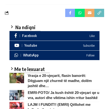
Na ndiqni
Facebook
Like
Youtube
Subscribe
WhatsApp
Follow
Me te lexuarat
Vrasja e 20-vjeçarit, flasin banorët:
Dëgjuam një zhurmë të madhe, dolëm
jashtë dhe…
EMRI-FOTO/ Ja kush është 20-vjeçari qe u
vra, autori dhe viktima ishin rritur bashkë
LAJM I FUNDIT!! (EMRI) Qëllohet me