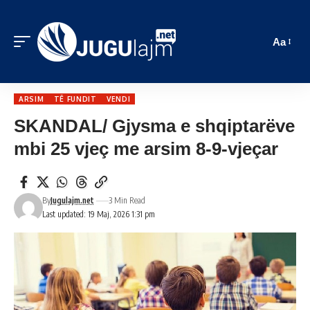
Aa
ARSIM
TË FUNDIT
VENDI
SKANDAL/ Gjysma e shqiptarëve
mbi 25 vjeç me arsim 8-9-vjeçar
By
Jugulajm.net
3 Min Read
Last updated: 19 Maj, 2026 1:31 pm