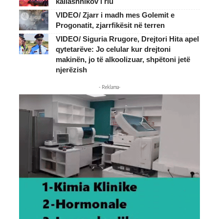
kallashnikov i riu
VIDEO/ Zjarr i madh mes Golemit e
Progonatit, zjarrfikësit në terren
VIDEO/ Siguria Rrugore, Drejtori Hita apel
qytetarëve: Jo celular kur drejtoni
makinën, jo të alkoolizuar, shpëtoni jetë
njerëzish
- Reklama-