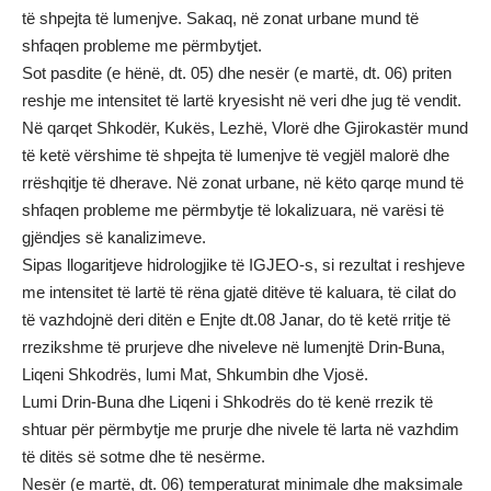
të shpejta të lumenjve. Sakaq, në zonat urbane mund të
shfaqen probleme me përmbytjet.
Sot pasdite (e hënë, dt. 05) dhe nesër (e martë, dt. 06) priten
reshje me intensitet të lartë kryesisht në veri dhe jug të vendit.
Në qarqet Shkodër, Kukës, Lezhë, Vlorë dhe Gjirokastër mund
të ketë vërshime të shpejta të lumenjve të vegjël malorë dhe
rrëshqitje të dherave. Në zonat urbane, në këto qarqe mund të
shfaqen probleme me përmbytje të lokalizuara, në varësi të
gjëndjes së kanalizimeve.
Sipas llogaritjeve hidrologjike të IGJEO-s, si rezultat i reshjeve
me intensitet të lartë të rëna gjatë ditëve të kaluara, të cilat do
të vazhdojnë deri ditën e Enjte dt.08 Janar, do të ketë rritje të
rrezikshme të prurjeve dhe niveleve në lumenjtë Drin-Buna,
Liqeni Shkodrës, lumi Mat, Shkumbin dhe Vjosë.
Lumi Drin-Buna dhe Liqeni i Shkodrës do të kenë rrezik të
shtuar për përmbytje me prurje dhe nivele të larta në vazhdim
të ditës së sotme dhe të nesërme.
Nesër (e martë, dt. 06) temperaturat minimale dhe maksimale