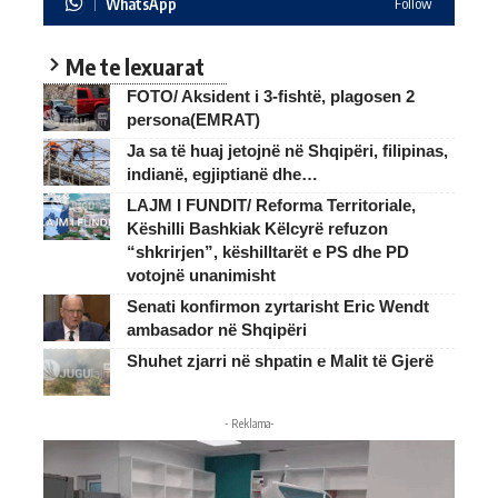
WhatsApp
Follow
Me te lexuarat
FOTO/ Aksident i 3-fishtë, plagosen 2
persona(EMRAT)
Ja sa të huaj jetojnë në Shqipëri, filipinas,
indianë, egjiptianë dhe…
LAJM I FUNDIT/ Reforma Territoriale,
Këshilli Bashkiak Këlcyrë refuzon
“shkrirjen”, këshilltarët e PS dhe PD
votojnë unanimisht
Senati konfirmon zyrtarisht Eric Wendt
ambasador në Shqipëri
Shuhet zjarri në shpatin e Malit të Gjerë
- Reklama-