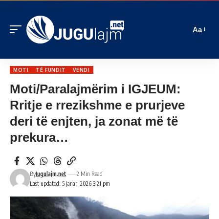
Aa
MOTI
TË FUNDIT
VENDI
Moti/Paralajmërim i IGJEUM:
Rritje e rrezikshme e prurjeve
deri të enjten, ja zonat më të
prekura…
By
Jugulajm.net
2 Min Read
Last updated: 5 Janar, 2026 3:21 pm