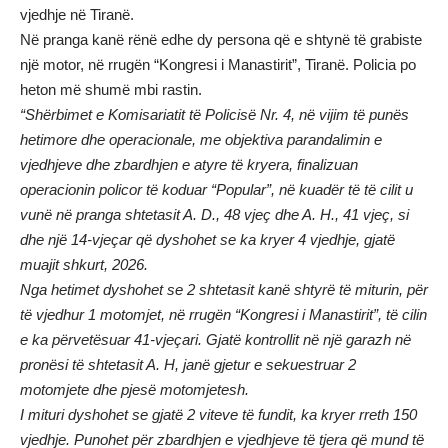
vjedhje në Tiranë.
Në pranga kanë rënë edhe dy persona që e shtynë të grabiste
një motor, në rrugën “Kongresi i Manastirit”, Tiranë. Policia po
heton më shumë mbi rastin.
“Shërbimet e Komisariatit të Policisë Nr. 4, në vijim të punës
hetimore dhe operacionale, me objektiva parandalimin e
vjedhjeve dhe zbardhjen e atyre të kryera, finalizuan
operacionin policor të koduar “Popular”, në kuadër të të cilit u
vunë në pranga shtetasit A. D., 48 vjeç dhe A. H., 41 vjeç, si
dhe një 14-vjeçar që dyshohet se ka kryer 4 vjedhje, gjatë
muajit shkurt, 2026.
Nga hetimet dyshohet se 2 shtetasit kanë shtyrë të miturin, për
të vjedhur 1 motomjet, në rrugën “Kongresi i Manastirit”, të cilin
e ka përvetësuar 41-vjeçari. Gjatë kontrollit në një garazh në
pronësi të shtetasit A. H, janë gjetur e sekuestruar 2
motomjete dhe pjesë motomjetesh.
I mituri dyshohet se gjatë 2 viteve të fundit, ka kryer rreth 150
vjedhje. Punohet për zbardhjen e vjedhjeve të tjera që mund të