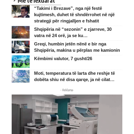
Me te lexuarat
“Takimi i Brezave”, nga një festë
kujtimesh, duhet të shndërrohet në një
strategji për ringjalljen e fshatit
Shqipëria në “sezonin” e zjarreve, 30
vatra në 24 orë, ja se ku…
Greqi, humbin jetën nënë e bir nga
Shqipëria, makina u përplas me kamionin
Këmbimi valutor, 7 gusht/26
Moti, temperatura të larta dhe reshje të
dobëta shiu në disa qarqe, ja në cilat…
- Reklama-