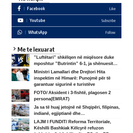
Facebook
Like
Youtube
Subscribe
WhatsApp
Follow
Me te lexuarat
”Luftëtari” shkëlqen në miqësore duke
mposhtur ”Butrintin” 6-1, ja shënuesit…
Ministri Lamallari dhe Drejtori Hita
inspektim në Himarë: Punojmë për të
garantuar sigurinë e turistëve
FOTO/ Aksident i 3-fishtë, plagosen 2
persona(EMRAT)
Ja sa të huaj jetojnë në Shqipëri, filipinas,
indianë, egjiptianë dhe…
LAJM I FUNDIT/ Reforma Territoriale,
Këshilli Bashkiak Këlcyrë refuzon