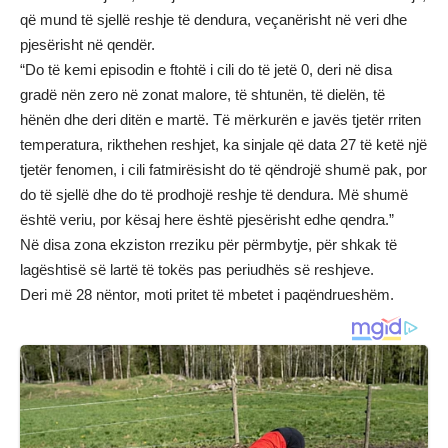
që mund të sjellë reshje të dendura, veçanërisht në veri dhe
pjesërisht në qendër.
“Do të kemi episodin e ftohtë i cili do të jetë 0, deri në disa
gradë nën zero në zonat malore, të shtunën, të dielën, të
hënën dhe deri ditën e martë. Të mërkurën e javës tjetër rriten
temperatura, rikthehen reshjet, ka sinjale që data 27 të ketë një
tjetër fenomen, i cili fatmirësisht do të qëndrojë shumë pak, por
do të sjellë dhe do të prodhojë reshje të dendura. Më shumë
është veriu, por kësaj here është pjesërisht edhe qendra.”
Në disa zona ekziston rreziku për përmbytje, për shkak të
lagështisë së lartë të tokës pas periudhës së reshjeve.
Deri më 28 nëntor, moti pritet të mbetet i paqëndrueshëm.