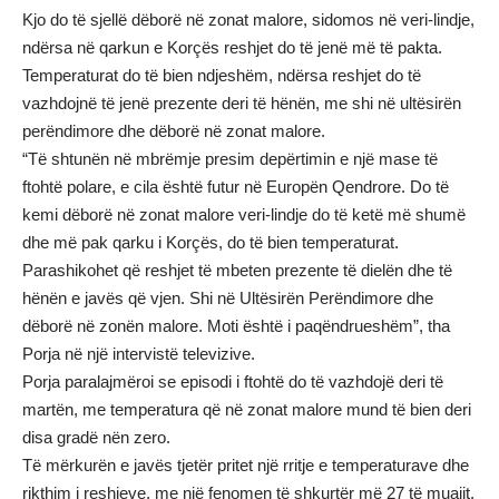
Kjo do të sjellë dëborë në zonat malore, sidomos në veri-lindje,
ndërsa në qarkun e Korçës reshjet do të jenë më të pakta.
Temperaturat do të bien ndjeshëm, ndërsa reshjet do të
vazhdojnë të jenë prezente deri të hënën, me shi në ultësirën
perëndimore dhe dëborë në zonat malore.
“Të shtunën në mbrëmje presim depërtimin e një mase të
ftohtë polare, e cila është futur në Europën Qendrore. Do të
kemi dëborë në zonat malore veri-lindje do të ketë më shumë
dhe më pak qarku i Korçës, do të bien temperaturat.
Parashikohet që reshjet të mbeten prezente të dielën dhe të
hënën e javës që vjen. Shi në Ultësirën Perëndimore dhe
dëborë në zonën malore. Moti është i paqëndrueshëm”, tha
Porja në një intervistë televizive.
Porja paralajmëroi se episodi i ftohtë do të vazhdojë deri të
martën, me temperatura që në zonat malore mund të bien deri
disa gradë nën zero.
Të mërkurën e javës tjetër pritet një rritje e temperaturave dhe
rikthim i reshjeve, me një fenomen të shkurtër më 27 të muajit,