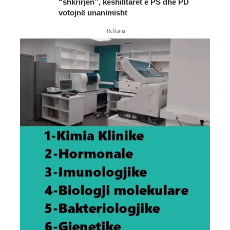
“shkrirjen”, këshilltarët e PS dhe PD
votojnë unanimisht
- Reklama-