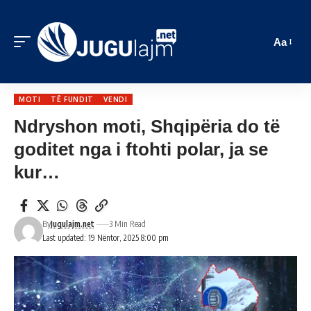
Aa
MOTI
TË FUNDIT
VENDI
Ndryshon moti, Shqipëria do të
goditet nga i ftohti polar, ja se
kur…
By
Jugulajm.net
3 Min Read
Last updated: 19 Nëntor, 2025 8:00 pm