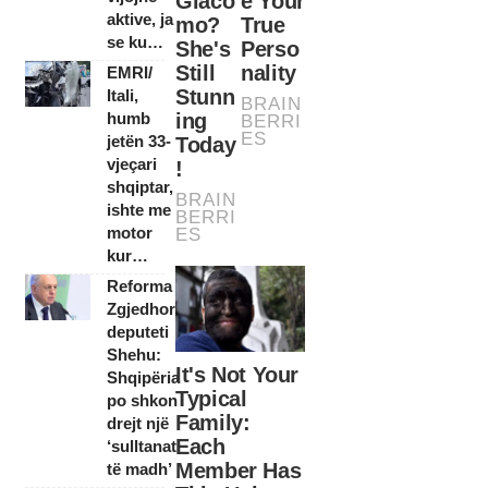
aktive, ja
se ku…
EMRI/
Itali,
humb
jetën 33-
vjeçari
shqiptar,
ishte me
motor
kur…
Reforma
Zgjedhore,
deputeti
Shehu:
Shqipëria
po shkon
drejt një
‘sulltanati
të madh’