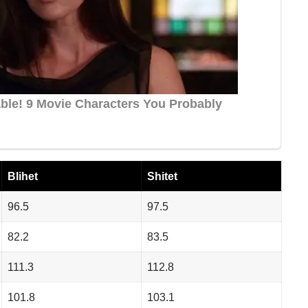
Blihet
Shitet
96.5
97.5
82.2
83.5
111.3
112.8
101.8
103.1