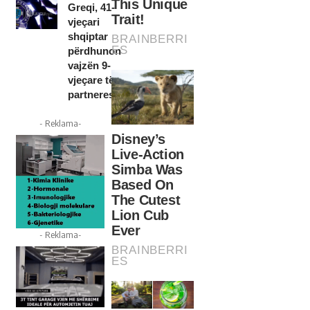
Greqi, 41-
vjeçari
shqiptar
përdhunon
vajzën 9-
vjeçare të
partneres
- Reklama-
- Reklama-