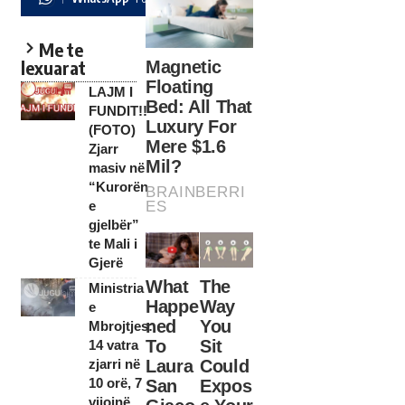
Me te
lexuarat
LAJM I
FUNDIT!!
(FOTO)
Zjarr
masiv në
“Kurorën
e
gjelbër”
te Mali i
Gjerë
Ministria
e
Mbrojtjes:
14 vatra
zjarri në
10 orë, 7
vijojnë