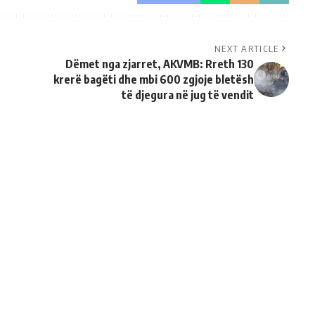
NEXT ARTICLE
Dëmet nga zjarret, AKVMB: Rreth 130
krerë bagëti dhe mbi 600 zgjoje bletësh
të djegura në jug të vendit