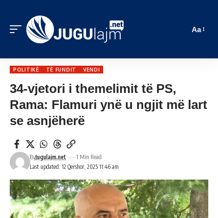
Aa
POLITIKË
TË FUNDIT
VENDI
34-vjetori i themelimit të PS,
Rama: Flamuri ynë u ngjit më lart
se asnjëherë
By
Jugulajm.net
1 Min Read
Last updated: 12 Qershor, 2025 11:46 am