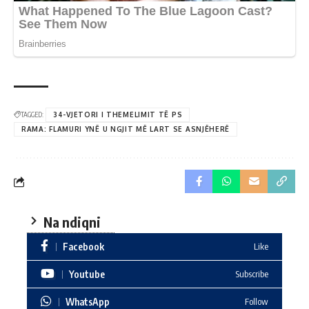
TAGGED:
34-VJETORI I THEMELIMIT TË PS
RAMA: FLAMURI YNË U NGJIT MË LART SE ASNJËHERË
Na ndiqni
Facebook
Like
Youtube
Subscribe
WhatsApp
Follow