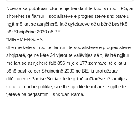
Ndërsa ka publikuar foton e një trëndafili të kuq, simbol i PS, ai
shprehet se flamuri i socialistëve e progresistëve shqiptarë u
ngjit më lart se asnjëherë, falë qytetarëve që u bënë bashkë
për Shqipërinë 2030 në BE.
“MIRËMËNGJES
dhe me këtë simbol të flamurit të socialistëve e progresistëve
shqiptarë, që në këtë 34 vjetor të valëvitjes së tij është ngjitur
më lart se asnjëherë falë 856 mijë e 177 zemrave, të cilat u
bënë bashkë për Shqipërinë 2030 në BE, ju uroj gëzuar
ditëlindjen e Partisë Socialiste të gjithë anëtarëve të familjes
sonë të madhe politike, si edhe një ditë të mbarë të gjithë të
tjerëve pa përjashtim”, shkruan Rama.