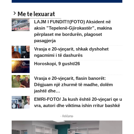
Me te lexuarat
LAJM I FUNDIT!!(FOTO) Aksident në
aksin ”Tepelenë-Gjirokastër”, makina
përplaset me bordurën, plagoset
pasagjerja
Vrasja e 20-vjeçarit, shkak dyshohet
ngacmimi i të dashurës
Horoskopi, 9 gusht/26
Vrasja e 20-vjeçarit, flasin banorët:
Dëgjuam një zhurmë të madhe, dolëm
jashtë dhe…
EMRI-FOTO/ Ja kush është 20-vjeçari qe u
vra, autori dhe viktima ishin rritur bashkë
- Reklama-