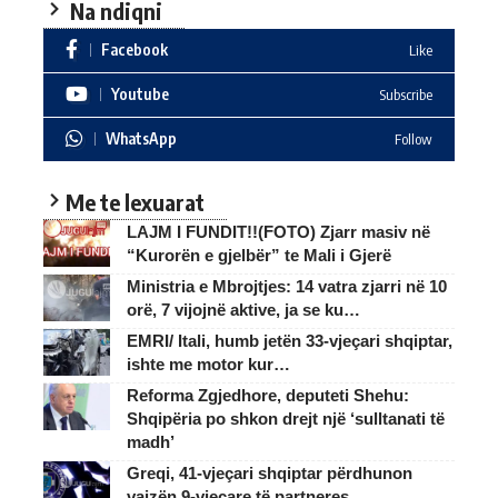
Na ndiqni
Facebook
Like
Youtube
Subscribe
WhatsApp
Follow
Me te lexuarat
LAJM I FUNDIT!!(FOTO) Zjarr masiv në
“Kurorën e gjelbër” te Mali i Gjerë
Ministria e Mbrojtjes: 14 vatra zjarri në 10
orë, 7 vijojnë aktive, ja se ku…
EMRI/ Itali, humb jetën 33-vjeçari shqiptar,
ishte me motor kur…
Reforma Zgjedhore, deputeti Shehu:
Shqipëria po shkon drejt një ‘sulltanati të
madh’
Greqi, 41-vjeçari shqiptar përdhunon
vajzën 9-vjeçare të partneres