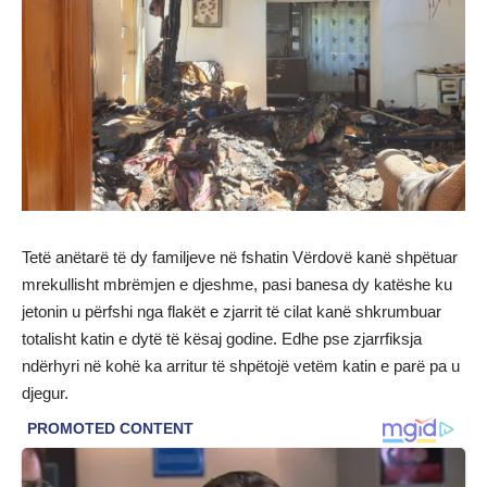
Tetë anëtarë të dy familjeve në fshatin Vërdovë kanë shpëtuar
mrekullisht mbrëmjen e djeshme, pasi banesa dy katëshe ku
jetonin u përfshi nga flakët e zjarrit të cilat kanë shkrumbuar
totalisht katin e dytë të kësaj godine. Edhe pse zjarrfiksja
ndërhyri në kohë ka arritur të shpëtojë vetëm katin e parë pa u
djegur.