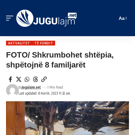
Aa
AKTUALITET
TË FUNDIT
FOTO/ Shkrumbohet shtëpia,
shpëtojnë 8 familjarët
By
Jugulajm.net
1 Min Read
Last updated: 8 Korrik, 2023 11:32 am