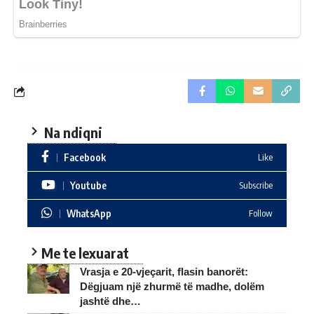
Na ndiqni
Facebook
Like
Youtube
Subscribe
WhatsApp
Follow
Me te lexuarat
Vrasja e 20-vjeçarit, flasin banorët:
Dëgjuam një zhurmë të madhe, dolëm
jashtë dhe…