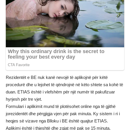
Rezidentët e BE nuk kanë nevojë të aplikojnë për këtë
procedurë dhe u lejohet të qëndrojnë në këto shtete sa kohë të
duan. ETIAS është i vlefshëm për një numër të pakufizuar
hyrjesh për tre vjet.
Formulari i aplikimit mund të plotësohet online nga të gjithë
jorezidentët dhe përgjigja vjen për pak minuta. Ky sistem i ri i
heqjes së vizave nga Blloku i BE është quajtur ETIAS.
Aplikimi është i thjeshtë dhe zgjat më pak se 15 minuta.