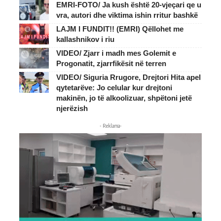
EMRI-FOTO/ Ja kush është 20-vjeçari qe u
vra, autori dhe viktima ishin rritur bashkë
LAJM I FUNDIT!! (EMRI) Qëllohet me
kallashnikov i riu
VIDEO/ Zjarr i madh mes Golemit e
Progonatit, zjarrfikësit në terren
VIDEO/ Siguria Rrugore, Drejtori Hita apel
qytetarëve: Jo celular kur drejtoni
makinën, jo të alkoolizuar, shpëtoni jetë
njerëzish
- Reklama-