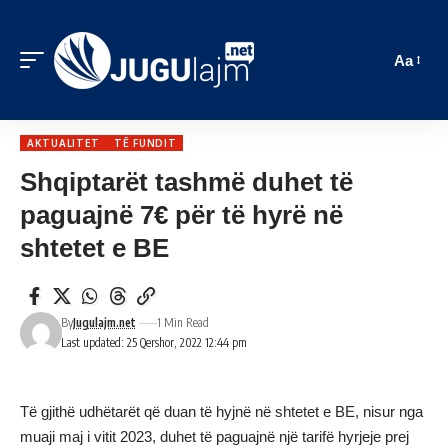
Aa
AKTUALITET
TË FUNDIT
Shqiptarët tashmë duhet të
paguajnë 7€ për të hyrë në
shtetet e BE
By
Jugulajm.net
1 Min Read
Last updated: 25 Qershor, 2022 12:44 pm
Të gjithë udhëtarët që duan të hyjnë në shtetet e BE, nisur nga
muaji maj i vitit 2023, duhet të paguajnë një tarifë hyrjeje prej