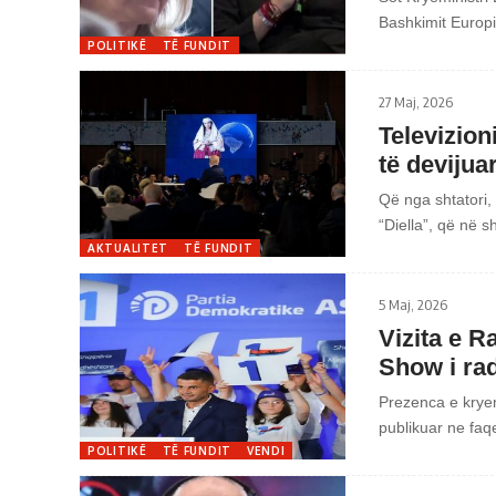
Bashkimit Europ
POLITIKË
TË FUNDIT
27 Maj, 2026
Televizio
të deviju
Që nga shtatori, 
“Diella”, që në 
AKTUALITET
TË FUNDIT
5 Maj, 2026
Vizita e R
Show i rad
Prezenca e kryem
publikuar ne fa
POLITIKË
TË FUNDIT
VENDI