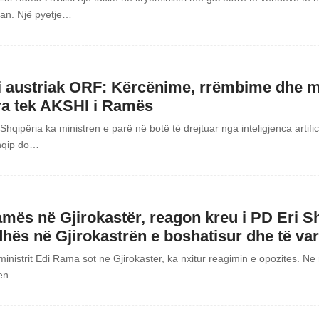
ian. Një pyetje…
ni austriak ORF: Kërcënime, rrëmbime dhe m
ara tek AKSHI i Ramës
Shqipëria ka ministren e parë në botë të drejtuar nga inteligjenca artific
shqip do…
amës në Gjirokastër, reagon kreu i PD Eri S
hës në Gjirokastrën e boshatisur dhe të var
inistrit Edi Rama sot ne Gjirokaster, ka nxitur reagimin e opozites. Ne 
qen…