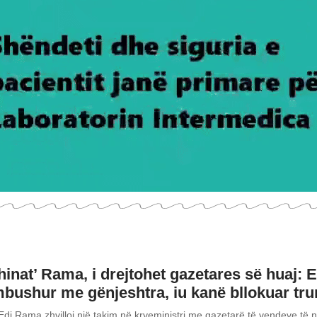
hinat’ Rama, i drejtohet gazetares së huaj: E
bushur me gënjeshtra, iu kanë bllokuar tru
 Edi Rama zhvilloi një takim në kryeministri me gazetarë të vendeve të