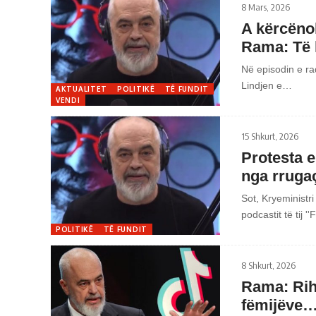
8 Mars, 2026
A kërcëno
Rama: Të 
Në episodin e ra
Lindjen e…
AKTUALITET
POLITIKË
TË FUNDIT
VENDI
15 Shkurt, 2026
Protesta 
nga rruga
Sot, Kryeministr
podcastit të tij '
POLITIKË
TË FUNDIT
8 Shkurt, 2026
Rama: Riha
fëmijëve