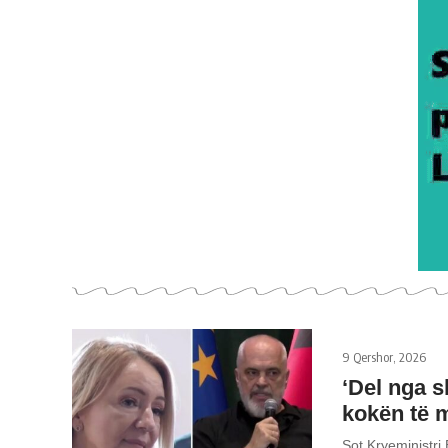
9 Qershor, 2026
‘Del nga s
kokën të m
Sot Kryeministri