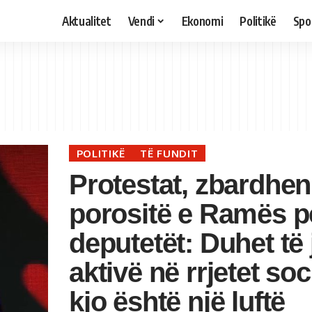
Aktualitet
Vendi
Ekonomi
Politikë
Spo
POLITIKË
TË FUNDIT
Protestat, zbardhen
porositë e Ramës p
deputetët: Duhet të 
aktivë në rrjetet soc
kjo është një luftë