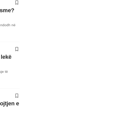
Mesme?
o ndodh në
 lekë
je të
ojtjen e