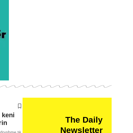
 keni
The Daily
rin
Newsletter
 ndryshme të