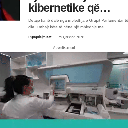
kibernetike që…
Detaje kanë dalë nga mbledhja e Grupit Parlamentar të
cila u mbajt këtë të hënë një mbledhje me…
By
Jugulajm.net
29 Qershor, 2026
- Advertisement -