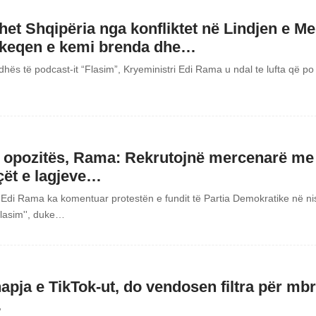
het Shqipëria nga konfliktet në Lindjen e 
keqen e kemi brenda dhe…
dhës të podcast-it “Flasim”, Kryeministri Edi Rama u ndal te lufta që p
e opozitës, Rama: Rekrutojnë mercenarë me
çët e lagjeve…
i Edi Rama ka komentuar protestën e fundit të Partia Demokratike në nis
'Flasim'', duke…
pja e TikTok-ut, do vendosen filtra për mbr
…