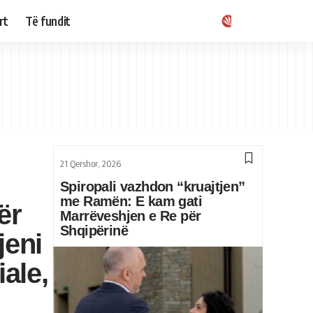
rt
Të fundit
21 Qershor, 2026
Spiropali vazhdon “kruajtjen”
me Ramën: E kam gati
ër
Marrëveshjen e Re për
Shqipërinë
jeni
iale,