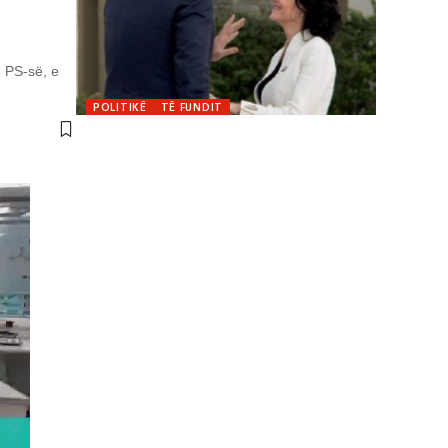
 PS-së, e
POLITIKË
TË FUNDIT