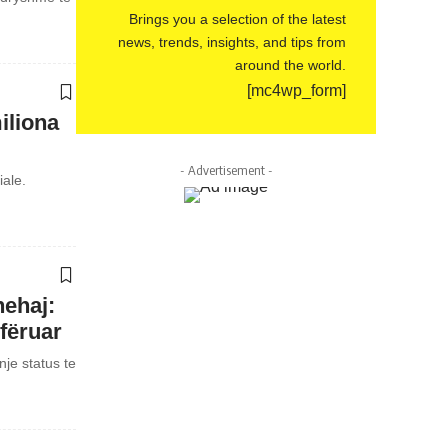
Brings you a selection of the latest
news, trends, insights, and tips from
around the world.
[mc4wp_form]
iliona
- Advertisement -
iale.
hehaj:
fëruar
nje status te