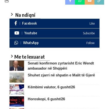
Na ndiqni
Facebook
Like
Youtube
Subscribe
WhatsApp
Follow
Me te lexuarat
Senati konfirmon zyrtarisht Eric Wendt
ambasador në Shqipëri
Shuhet zjarri në shpatin e Malit të Gjerë
Këmbimi valutor, 6 gusht/26
Horoskopi, 6 gusht/26