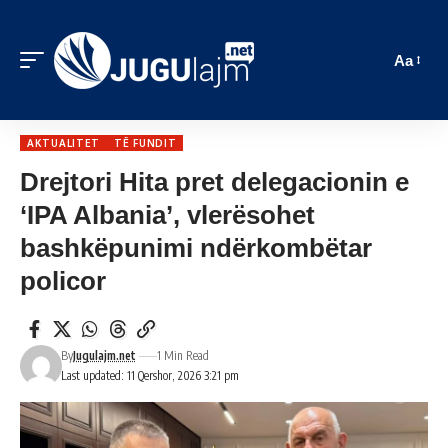
Aa
AKTUALITET
TË FUNDIT
Drejtori Hita pret delegacionin e
‘IPA Albania’, vlerësohet
bashkëpunimi ndërkombëtar
policor
By
Jugulajm.net
1 Min Read
Last updated: 11 Qershor, 2026 3:21 pm