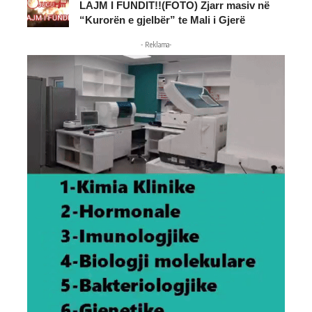
LAJM I FUNDIT!!(FOTO) Zjarr masiv në
“Kurorën e gjelbër” te Mali i Gjerë
- Reklama-