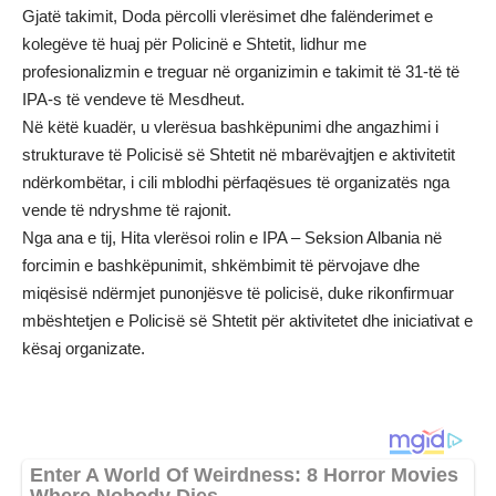
Gjatë takimit, Doda përcolli vlerësimet dhe falënderimet e
kolegëve të huaj për Policinë e Shtetit, lidhur me
profesionalizmin e treguar në organizimin e takimit të 31-të të
IPA-s të vendeve të Mesdheut.
Në këtë kuadër, u vlerësua bashkëpunimi dhe angazhimi i
strukturave të Policisë së Shtetit në mbarëvajtjen e aktivitetit
ndërkombëtar, i cili mblodhi përfaqësues të organizatës nga
vende të ndryshme të rajonit.
Nga ana e tij, Hita vlerësoi rolin e IPA – Seksion Albania në
forcimin e bashkëpunimit, shkëmbimit të përvojave dhe
miqësisë ndërmjet punonjësve të policisë, duke rikonfirmuar
mbështetjen e Policisë së Shtetit për aktivitetet dhe iniciativat e
kësaj organizate.