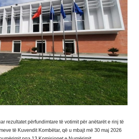
 rezultatet përfundimtare të votimit për anëtarët e rinj të
limeve të Kuvendit Kombëtar, që u mbajt më 30 maj 2026
ë numërimit nga 13 Komisionet e Numërimit.