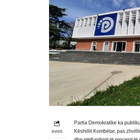
Partia Demokratike ka publikuar
Këshillit Kombëtar, pas zhvil
SHARE
dhe përfundimit të procesit t