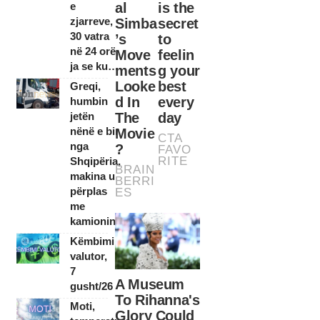
e
zjarreve,
30 vatra
në 24 orë,
ja se ku…
Greqi,
humbin
jetën
nënë e bir
nga
Shqipëria,
makina u
përplas
me
kamionin
Këmbimi
valutor,
7
gusht/26
Moti,