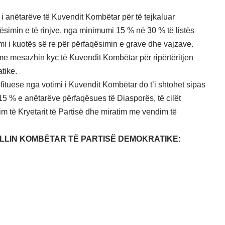
i i anëtarëve të Kuvendit Kombëtar për të tejkaluar
ësimin e të rinjve, nga minimumi 15 % në 30 % të listës
mi i kuotës së re për përfaqësimin e grave dhe vajzave.
 me mesazhin kyc të Kuvendit Kombëtar për ripërtëritjen
tike.
 fituese nga votimi i Kuvendit Kombëtar do t’i shtohet sipas
, 15 % e anëtarëve përfaqësues të Diasporës, të cilët
 të Kryetarit të Partisë dhe miratim me vendim të
ILLIN KOMBËTAR TË PARTISË DEMOKRATIKE: