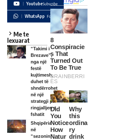
Youtube
Subscribe
WhatsApp
Follow
Me te
lexuarat
“Takimi i
Brezave”,
nga një
festë
kujtimesh,
duhet të
shndërrohet
në një
strategji për
ringjalljen e
fshatit
Shqipëria
në
“sezonin”