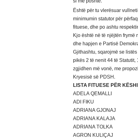
si më poshtë.
Është për tu vlerësuar vullnet
minimumin statutor për përfaq
fituese, dhe po ashtu respekti
Kjo është në të njëjtën frymë
dhe hapjen e Partisë Demokra
Gjithashtu, sqarojmë se listës
pikës 2 të nenit 44 të Statutit
zgjidhen më vonë, me propozim
Kryesisë së PDSH.
LISTA FITUESE PËR KËSH
ADELA QEMALLI
ADI FIKU
ADRIANA GJONAJ
ADRIANA KALAJA
ADRIANA TOLKA
AGRON KULIÇAJ