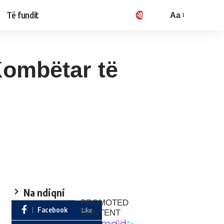
Të fundit
Aa
Kombëtar të
Na ndiqni
Facebook
Like