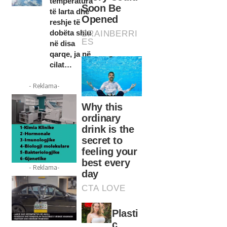
temperatura
të larta dhe
reshje të
dobëta shiu
në disa
qarqe, ja në
cilat…
- Reklama-
- Reklama-