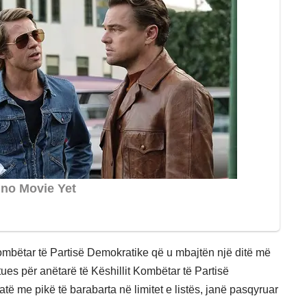
bëtar të Partisë Demokratike që u mbajtën një ditë më
itues për anëtarë të Këshillit Kombëtar të Partisë
ë me pikë të barabarta në limitet e listës, janë pasqyruar