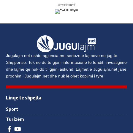
- Advertisement -
Jugulajm.net
eshte agjencia me serioze e lajmeve ne jug te
Shqiperise. Tek ne do te gjeni informacione te fundit, investigime
dhe lajme qe nuk do t’i gjeni askund. Lajmet e
Jugulajm.net
jane
prodhim i
Jugulajm.net
dhe nuk lejohet kopjimi i tyre.
Linqe te shpejta
Sport
Turizëm