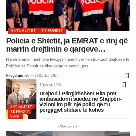
AKTUALITET
TË FUNDIT
Policia e Shtetit, ja EMRAT e rinj që
marrin drejtimin e qarqeve…
Një sërë emërimesh dhe lëvizjesh janë kryer në strukturat drejtuese të
Policisë së Shtetit në disa qarqe të vendit, pas…
By
Jugulajm.net
23 Qershor, 2026
3 Qershor, 2026
Drejtori i Përgjithshëm Hita pret
ambasadorin suedez në Shqipëri-
vizioni im për një polici që t’u
AKTUALITET
përgjigjet sfidave të kohës
TË FUNDIT
VENDI
- Advertisement -