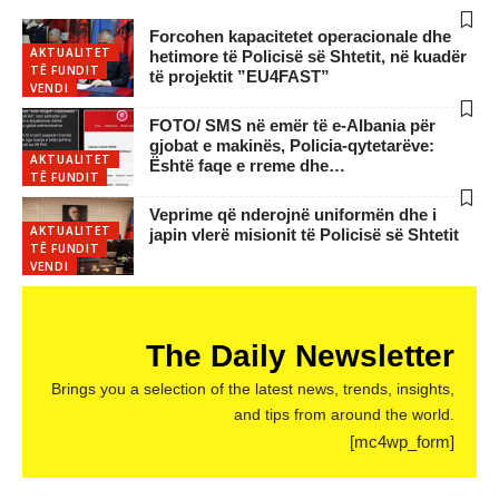
Forcohen kapacitetet operacionale dhe
AKTUALITET
hetimore të Policisë së Shtetit, në kuadër
TË FUNDIT
të projektit ”EU4FAST”
VENDI
FOTO/ SMS në emër të e-Albania për
gjobat e makinës, Policia-qytetarëve:
AKTUALITET
Është faqe e rreme dhe…
TË FUNDIT
Veprime që nderojnë uniformën dhe i
AKTUALITET
japin vlerë misionit të Policisë së Shtetit
TË FUNDIT
VENDI
The Daily Newsletter
Brings you a selection of the latest news, trends, insights,
and tips from around the world.
[mc4wp_form]