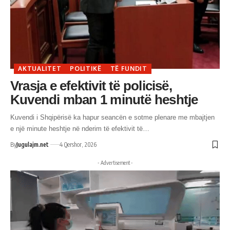
AKTUALITET
POLITIKË
TË FUNDIT
Vrasja e efektivit të policisë,
Kuvendi mban 1 minutë heshtje
Kuvendi i Shqipërisë ka hapur seancën e sotme plenare me mbajtjen
e një minute heshtje në nderim të efektivit të…
By
Jugulajm.net
4 Qershor, 2026
- Advertisement -