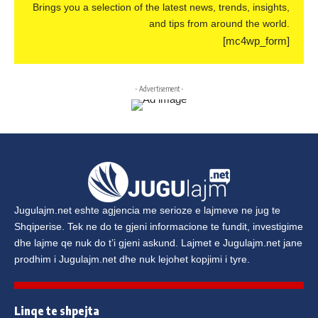
Brings you a selection of the latest news, trends, insights,
and tips from around the world.
[mc4wp_form]
- Advertisement -
Jugulajm.net
eshte agjencia me serioze e lajmeve ne jug te
Shqiperise. Tek ne do te gjeni informacione te fundit, investigime
dhe lajme qe nuk do t’i gjeni askund. Lajmet e
Jugulajm.net
jane
prodhim i
Jugulajm.net
dhe nuk lejohet kopjimi i tyre.
Linqe te shpejta