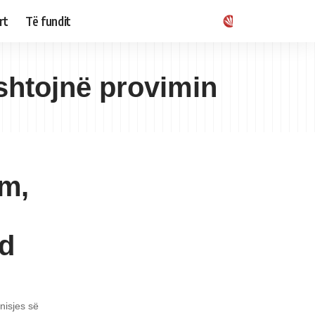
rt
Të fundit
ushtojnë provimin
im,
nd
nisjes së