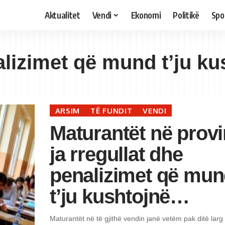
Aktualitet
Vendi
Ekonomi
Politikë
Spo
nalizimet që mund t’ju k
ARSIM
TË FUNDIT
VENDI
Maturantët në prov
ja rregullat dhe
penalizimet që mu
t’ju kushtojnë…
Maturantët në të gjithë vendin janë vetëm pak ditë larg 