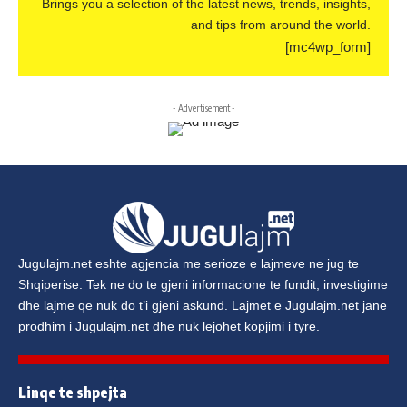
Brings you a selection of the latest news, trends, insights,
and tips from around the world.
[mc4wp_form]
- Advertisement -
Jugulajm.net
eshte agjencia me serioze e lajmeve ne jug te
Shqiperise. Tek ne do te gjeni informacione te fundit, investigime
dhe lajme qe nuk do t’i gjeni askund. Lajmet e
Jugulajm.net
jane
prodhim i
Jugulajm.net
dhe nuk lejohet kopjimi i tyre.
Linqe te shpejta