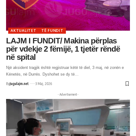
AKTUALITET
TË FUNDIT
LAJM I FUNDIT/ Makina përplas
për vdekje 2 fëmijë, 1 tjetër rëndë
në spital
Një aksident tragjik është regjistruar këtë të diel, 3 maj, në zonën e
Kënetës, në Durrës. Dyshohet se dy të…
By
Jugulajm.net
3 Maj, 2026
- Advertisement -