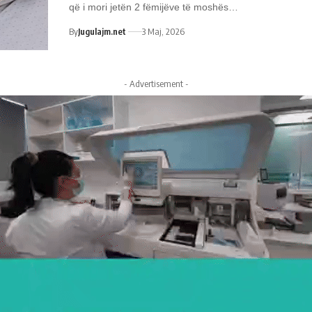
që i mori jetën 2 fëmijëve të moshës…
By
Jugulajm.net
3 Maj, 2026
- Advertisement -