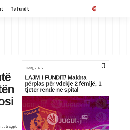
rt
Të fundit
3 Maj, 2026
të
LAJM I FUNDIT/ Makina
përplas për vdekje 2 fëmijë, 1
tën
tjetër rëndë në spital
osi
it tragjik