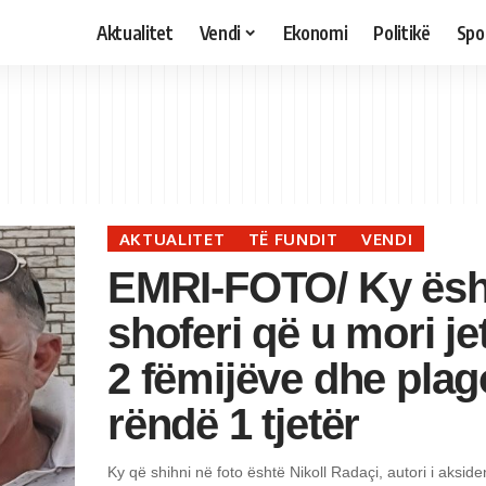
Aktualitet
Vendi
Ekonomi
Politikë
Spo
AKTUALITET
TË FUNDIT
VENDI
EMRI-FOTO/ Ky ësh
shoferi që u mori je
2 fëmijëve dhe plag
rëndë 1 tjetër
Ky që shihni në foto është Nikoll Radaçi, autori i aksident