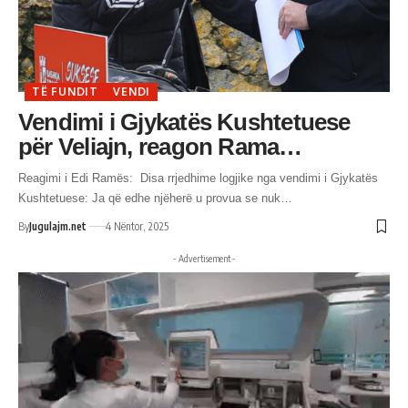
TË FUNDIT
VENDI
Vendimi i Gjykatës Kushtetuese
për Veliajn, reagon Rama…
Reagimi i Edi Ramës: Disa rrjedhime logjike nga vendimi i Gjykatës
Kushtetuese: Ja që edhe njëherë u provua se nuk…
By
Jugulajm.net
4 Nëntor, 2025
- Advertisement -