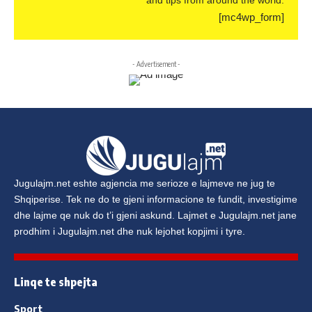
and tips from around the world.
[mc4wp_form]
- Advertisement -
Jugulajm.net
eshte agjencia me serioze e lajmeve ne jug te
Shqiperise. Tek ne do te gjeni informacione te fundit, investigime
dhe lajme qe nuk do t’i gjeni askund. Lajmet e
Jugulajm.net
jane
prodhim i
Jugulajm.net
dhe nuk lejohet kopjimi i tyre.
Linqe te shpejta
Sport