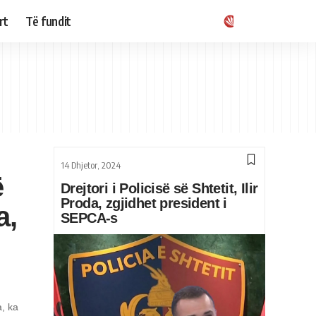
rt
Të fundit
14 Dhjetor, 2024
ë
Drejtori i Policisë së Shtetit, Ilir
Proda, zgjidhet president i
a,
SEPCA-s
a, ka