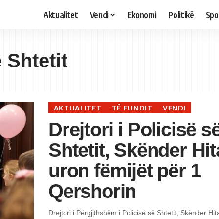
Aktualitet
Vendi
Ekonomi
Politikë
Spo
ë Shtetit
AKTUALITET
TË FUNDIT
VENDI
Drejtori i Policisë s
Shtetit, Skënder Hit
uron fëmijët për 1
Qershorin
Drejtori i Përgjithshëm i Policisë së Shtetit, Skënder Hit