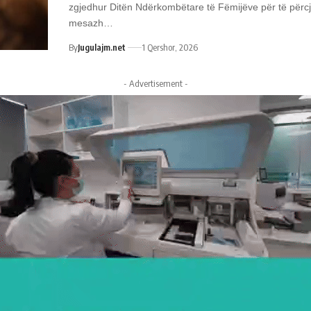
zgjedhur Ditën Ndërkombëtare të Fëmijëve për të përcje
mesazh…
By
Jugulajm.net
1 Qershor, 2026
- Advertisement -