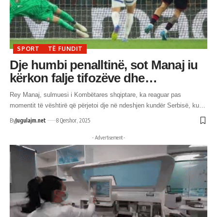
SPORT
TË FUNDIT
Dje humbi penalltinë, sot Manaj iu
kërkon falje tifozëve dhe…
Rey Manaj, sulmuesi i Kombëtares shqiptare, ka reaguar pas
momentit të vështirë që përjetoi dje në ndeshjen kundër Serbisë, ku…
By
Jugulajm.net
8 Qershor, 2025
- Advertisement -