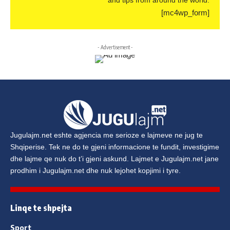
and tips from around the world.
[mc4wp_form]
- Advertisement -
Jugulajm.net
eshte agjencia me serioze e lajmeve ne jug te
Shqiperise. Tek ne do te gjeni informacione te fundit, investigime
dhe lajme qe nuk do t’i gjeni askund. Lajmet e
Jugulajm.net
jane
prodhim i
Jugulajm.net
dhe nuk lejohet kopjimi i tyre.
Linqe te shpejta
Sport