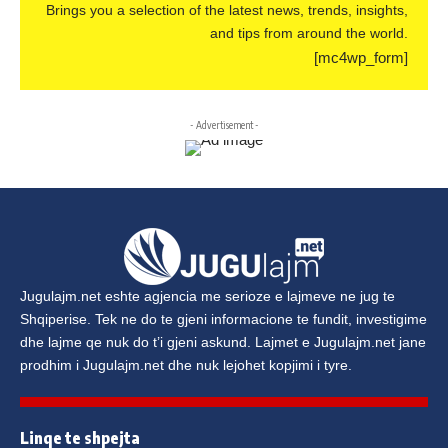
Brings you a selection of the latest news, trends, insights,
and tips from around the world.
[mc4wp_form]
- Advertisement -
Jugulajm.net
eshte agjencia me serioze e lajmeve ne jug te
Shqiperise. Tek ne do te gjeni informacione te fundit, investigime
dhe lajme qe nuk do t’i gjeni askund. Lajmet e
Jugulajm.net
jane
prodhim i
Jugulajm.net
dhe nuk lejohet kopjimi i tyre.
Linqe te shpejta