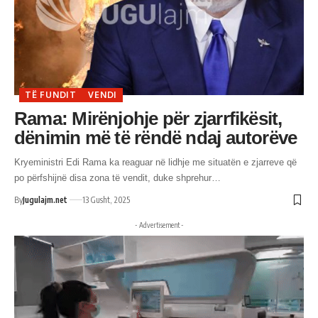
TË FUNDIT
VENDI
Rama: Mirënjohje për zjarrfikësit,
dënimin më të rëndë ndaj autorëve
Kryeministri Edi Rama ka reaguar në lidhje me situatën e zjarreve që
po përfshijnë disa zona të vendit, duke shprehur…
By
Jugulajm.net
13 Gusht, 2025
- Advertisement -