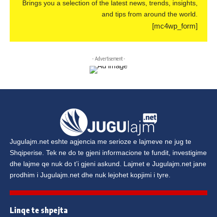
Brings you a selection of the latest news, trends, insights,
and tips from around the world.
[mc4wp_form]
- Advertisement -
Jugulajm.net
eshte agjencia me serioze e lajmeve ne jug te
Shqiperise. Tek ne do te gjeni informacione te fundit, investigime
dhe lajme qe nuk do t’i gjeni askund. Lajmet e
Jugulajm.net
jane
prodhim i
Jugulajm.net
dhe nuk lejohet kopjimi i tyre.
Linqe te shpejta