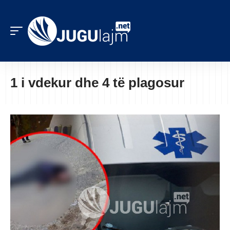
1 i vdekur dhe 4 të plagosur