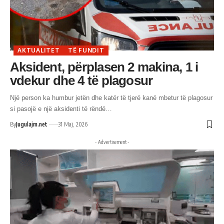
AKTUALITET
TË FUNDIT
Aksident, përplasen 2 makina, 1 i
vdekur dhe 4 të plagosur
Një person ka humbur jetën dhe katër të tjerë kanë mbetur të plagosur
si pasojë e një aksidenti të rëndë…
By
Jugulajm.net
31 Maj, 2026
- Advertisement -