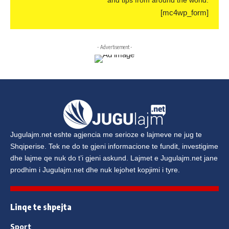
and tips from around the world.
[mc4wp_form]
- Advertisement -
Jugulajm.net
eshte agjencia me serioze e lajmeve ne jug te
Shqiperise. Tek ne do te gjeni informacione te fundit, investigime
dhe lajme qe nuk do t’i gjeni askund. Lajmet e
Jugulajm.net
jane
prodhim i
Jugulajm.net
dhe nuk lejohet kopjimi i tyre.
Linqe te shpejta
Sport