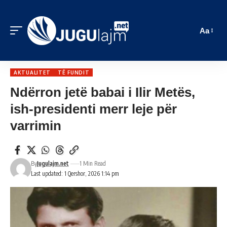
Aa
AKTUALITET
TË FUNDIT
Ndërron jetë babai i Ilir Metës,
ish-presidenti merr leje për
varrimin
By
Jugulajm.net
1 Min Read
Last updated: 1 Qershor, 2026 1:14 pm