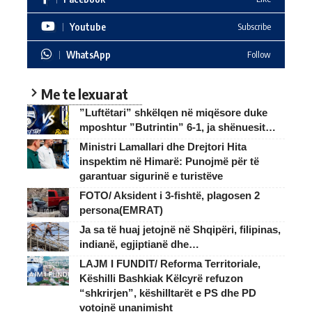
Youtube
Subscribe
WhatsApp
Follow
Me te lexuarat
”Luftëtari” shkëlqen në miqësore duke
mposhtur ”Butrintin” 6-1, ja shënuesit…
Ministri Lamallari dhe Drejtori Hita
inspektim në Himarë: Punojmë për të
garantuar sigurinë e turistëve
FOTO/ Aksident i 3-fishtë, plagosen 2
persona(EMRAT)
Ja sa të huaj jetojnë në Shqipëri, filipinas,
indianë, egjiptianë dhe…
LAJM I FUNDIT/ Reforma Territoriale,
Këshilli Bashkiak Këlcyrë refuzon
“shkrirjen”, këshilltarët e PS dhe PD
votojnë unanimisht