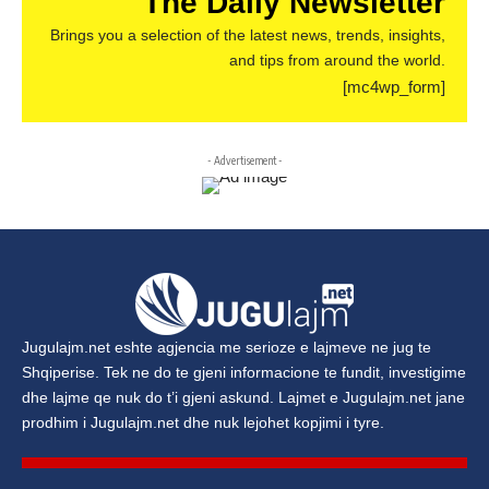
The Daily Newsletter
Brings you a selection of the latest news, trends, insights,
and tips from around the world.
[mc4wp_form]
- Advertisement -
Jugulajm.net
eshte agjencia me serioze e lajmeve ne jug te
Shqiperise. Tek ne do te gjeni informacione te fundit, investigime
dhe lajme qe nuk do t’i gjeni askund. Lajmet e
Jugulajm.net
jane
prodhim i
Jugulajm.net
dhe nuk lejohet kopjimi i tyre.