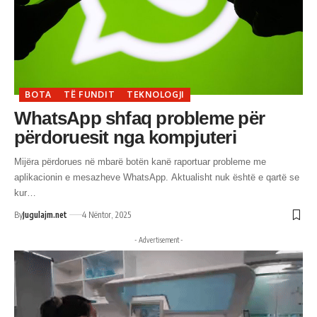
BOTA
TË FUNDIT
TEKNOLOGJI
WhatsApp shfaq probleme për
përdoruesit nga kompjuteri
Mijëra përdorues në mbarë botën kanë raportuar probleme me
aplikacionin e mesazheve WhatsApp. Aktualisht nuk është e qartë se
kur…
By
Jugulajm.net
4 Nëntor, 2025
- Advertisement -