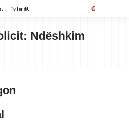
rt
Të fundit
olicit: Ndëshkim
agon
l