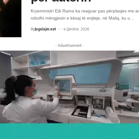
Kryeministri Edi Rama ka reaguar pas përplasjes me 
ndodhi mëngjesin e kësaj të enjteje, në Maliq, ku u…
By
Jugulajm.net
4 Qershor, 2026
- Advertisement -