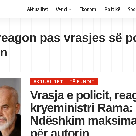
Aktualitet
Vendi
Ekonomi
Politikë
Spo
eagon pas vrasjes së p
in
AKTUALITET
TË FUNDIT
Vrasja e policit, re
kryeministri Rama:
Ndëshkim maksima
për autorin