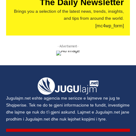
The Daily Newsletter
Brings you a selection of the latest news, trends, insights,
and tips from around the world.
[mc4wp_form]
- Advertisement -
Jugulajm.net
eshte agjencia me serioze e lajmeve ne jug te
Shqiperise. Tek ne do te gjeni informacione te fundit, investigime
dhe lajme qe nuk do t’i gjeni askund. Lajmet e
Jugulajm.net
jane
prodhim i
Jugulajm.net
dhe nuk lejohet kopjimi i tyre.