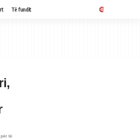
rt
Të fundit
i,
r
 për të