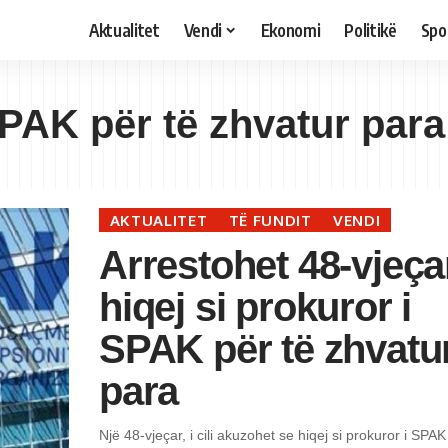
Aktualitet
Vendi
Ekonomi
Politikë
Spo
SPAK për të zhvatur para
AKTUALITET
TË FUNDIT
VENDI
Arrestohet 48-vjeçar
hiqej si prokuror i
SPAK për të zhvatu
para
Një 48-vjeçar, i cili akuzohet se hiqej si prokuror i SPAK