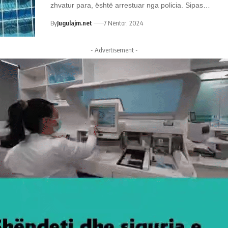
zhvatur para, është arrestuar nga policia. Sipas…
By
Jugulajm.net
7 Nëntor, 2024
- Advertisement -