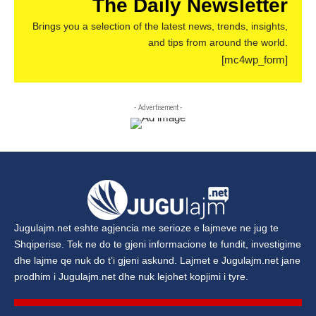
The Daily Newsletter
Brings you a selection of the latest news, trends, insights,
and tips from around the world.
[mc4wp_form]
- Advertisement -
Jugulajm.net
eshte agjencia me serioze e lajmeve ne jug te
Shqiperise. Tek ne do te gjeni informacione te fundit, investigime
dhe lajme qe nuk do t’i gjeni askund. Lajmet e
Jugulajm.net
jane
prodhim i
Jugulajm.net
dhe nuk lejohet kopjimi i tyre.