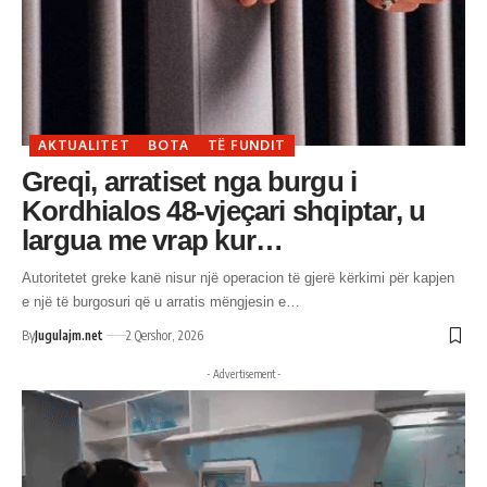
AKTUALITET
BOTA
TË FUNDIT
Greqi, arratiset nga burgu i
Kordhialos 48-vjeçari shqiptar, u
largua me vrap kur…
Autoritetet greke kanë nisur një operacion të gjerë kërkimi për kapjen
e një të burgosuri që u arratis mëngjesin e…
By
Jugulajm.net
2 Qershor, 2026
- Advertisement -