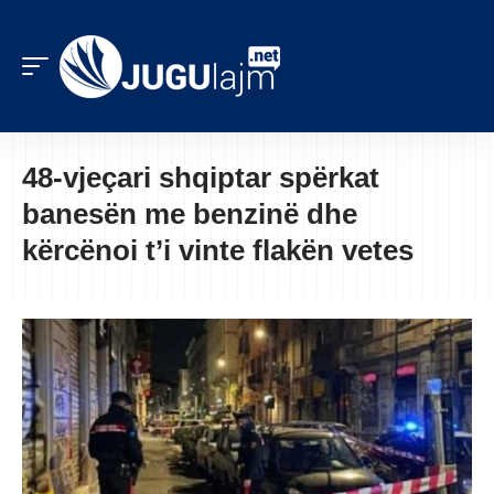
48-vjeçari shqiptar spërkat
banesën me benzinë dhe
kërcënoi t’i vinte flakën vetes