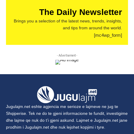
The Daily Newsletter
Brings you a selection of the latest news, trends, insights,
and tips from around the world.
[mc4wp_form]
- Advertisement -
Jugulajm.net
eshte agjencia me serioze e lajmeve ne jug te
Shqiperise. Tek ne do te gjeni informacione te fundit, investigime
dhe lajme qe nuk do t’i gjeni askund. Lajmet e
Jugulajm.net
jane
prodhim i
Jugulajm.net
dhe nuk lejohet kopjimi i tyre.