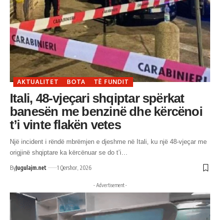
AKTUALITET
BOTA
TË FUNDIT
Itali, 48-vjeçari shqiptar spërkat
banesën me benzinë dhe kërcënoi
t’i vinte flakën vetes
Një incident i rëndë mbrëmjen e djeshme në Itali, ku një 48-vjeçar me
origjinë shqiptare ka kërcënuar se do t’i…
By
Jugulajm.net
1 Qershor, 2026
- Advertisement -