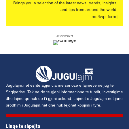
Brings you a selection of the latest news, trends, insights,
and tips from around the world.
[mc4wp_form]
- Advertisement -
Jugulajm.net
eshte agjencia me serioze e lajmeve ne jug te
Shqiperise. Tek ne do te gjeni informacione te fundit, investigime
dhe lajme qe nuk do t’i gjeni askund. Lajmet e
Jugulajm.net
jane
prodhim i
Jugulajm.net
dhe nuk lejohet kopjimi i tyre.
Linqe te shpejta