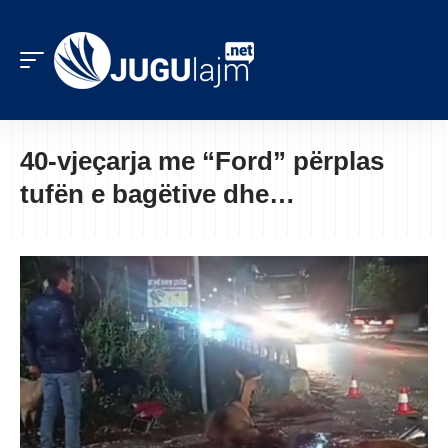
40-vjeçarja me “Ford” përplas
tufën e bagëtive dhe…