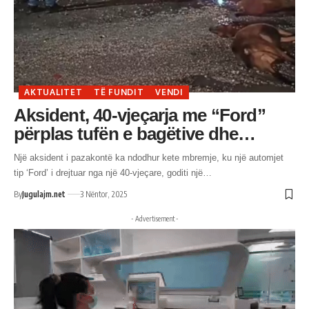
AKTUALITET
TË FUNDIT
VENDI
Aksident, 40-vjeçarja me “Ford”
përplas tufën e bagëtive dhe…
Një aksident i pazakontë ka ndodhur kete mbremje, ku një automjet
tip ‘Ford’ i drejtuar nga një 40-vjeçare, goditi një…
By
Jugulajm.net
3 Nëntor, 2025
- Advertisement -