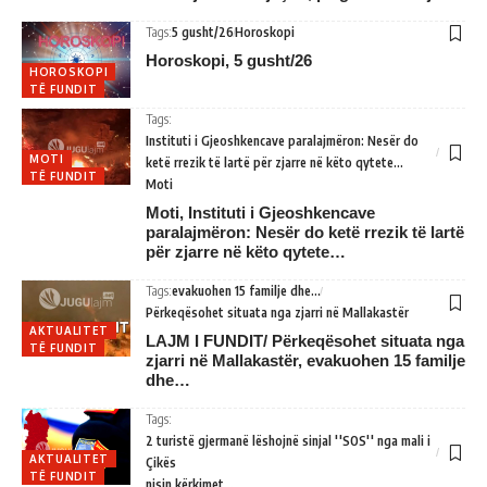
Tags:
5 gusht/26
Horoskopi
Horoskopi, 5 gusht/26
HOROSKOPI
TË FUNDIT
Tags:
Instituti i Gjeoshkencave paralajmëron: Nesër do
MOTI
ketë rrezik të lartë për zjarre në këto qytete...
TË FUNDIT
Moti
Moti, Instituti i Gjeoshkencave
paralajmëron: Nesër do ketë rrezik të lartë
për zjarre në këto qytete…
Tags:
evakuohen 15 familje dhe...
Përkeqësohet situata nga zjarri në Mallakastër
AKTUALITET
LAJM I FUNDIT/ Përkeqësohet situata nga
TË FUNDIT
zjarri në Mallakastër, evakuohen 15 familje
dhe…
Tags:
2 turistë gjermanë lëshojnë sinjal ''SOS'' nga mali i
AKTUALITET
Çikës
TË FUNDIT
nisin kërkimet...