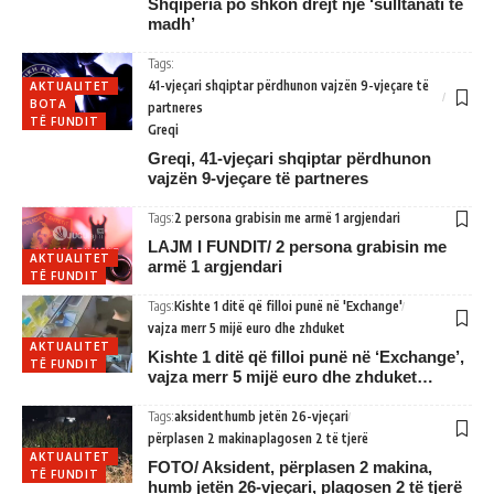
Shqipëria po shkon drejt një ‘sulltanati të
madh’
Tags:
41-vjeçari shqiptar përdhunon vajzën 9-vjeçare të
AKTUALITET
BOTA
partneres
TË FUNDIT
Greqi
Greqi, 41-vjeçari shqiptar përdhunon
vajzën 9-vjeçare të partneres
Tags:
2 persona grabisin me armë 1 argjendari
LAJM I FUNDIT/ 2 persona grabisin me
AKTUALITET
armë 1 argjendari
TË FUNDIT
Tags:
Kishte 1 ditë që filloi punë në 'Exchange'
vajza merr 5 mijë euro dhe zhduket
AKTUALITET
Kishte 1 ditë që filloi punë në ‘Exchange’,
TË FUNDIT
vajza merr 5 mijë euro dhe zhduket…
Tags:
aksident
humb jetën 26-vjeçari
përplasen 2 makina
plagosen 2 të tjerë
AKTUALITET
FOTO/ Aksident, përplasen 2 makina,
TË FUNDIT
humb jetën 26-vjeçari, plagosen 2 të tjerë