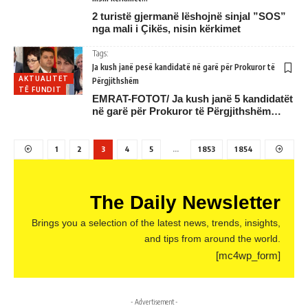
2 turistë gjermanë lëshojnë sinjal ”SOS”
nga mali i Çikës, nisin kërkimet
Tags:
Ja kush janë pesë kandidatë në garë për Prokuror të
AKTUALITET
Përgjithshëm
TË FUNDIT
EMRAT-FOTOT/ Ja kush janë 5 kandidatët
në garë për Prokuror të Përgjithshëm…
1
2
3
4
5
…
1 853
1 854
The Daily Newsletter
Brings you a selection of the latest news, trends, insights,
and tips from around the world.
[mc4wp_form]
- Advertisement -