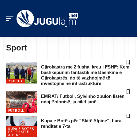
Sport
Gjirokastra me 2 fusha, kreu i FSHF: Kemi
bashkëpunim fantastik me Bashkinë e
Gjirokastrës, do të vazhdojmë të
2 FUSHA
investojmë në infrastrukturë
EMRAT/ Futboll, Sylvinho zbulon listën
ndaj Polonisë, ja cilët janë…
FUTBOLL
Kupa e Botës për ”Skitë Alpine”, Lara
renditet e 7-ta
KUPA E BOTËS
PËR ''SKITË
ALPINE''