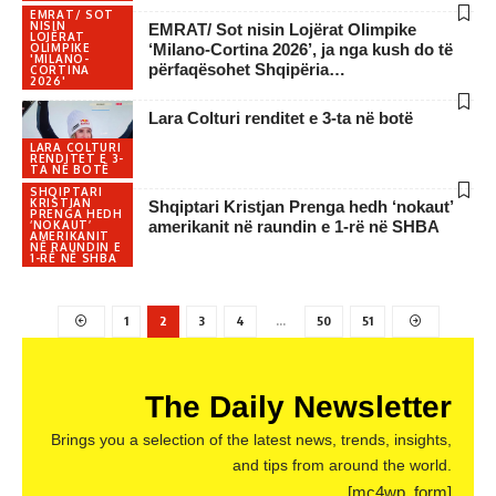
EMRAT/ SOT
NISIN
EMRAT/ Sot nisin Lojërat Olimpike
LOJËRAT
‘Milano-Cortina 2026’, ja nga kush do të
OLIMPIKE
'MILANO-
përfaqësohet Shqipëria…
CORTINA
2026'
Lara Colturi renditet e 3-ta në botë
LARA COLTURI
RENDITET E 3-
TA NË BOTË
SHQIPTARI
KRISTJAN
Shqiptari Kristjan Prenga hedh ‘nokaut’
PRENGA HEDH
amerikanit në raundin e 1-rë në SHBA
‘NOKAUT’
AMERIKANIT
NË RAUNDIN E
1-RË NË SHBA
1
2
3
4
…
50
51
The Daily Newsletter
Brings you a selection of the latest news, trends, insights,
and tips from around the world.
[mc4wp_form]